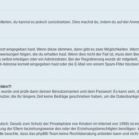
mitteilen, du kannst es jedoch zurücksetzen. Dies machst du, indem du auf der Anm
swort eingegeben hast. Wenn diese stimmen, dann gibt es zwei Möglichkeiten. Wen
eisungen folgen, die du erhalten hast. Wenn dies nicht der Fall ist, muss dein Ben
lbst erledigen oder ein Administrator. Bei der Registrierung wurde dir mitgeteilt, 
-Adresse korrekt eingegeben hast oder die E-Mail von einem Spam-Filter blockiert
elden?!
andt wurde und prüfe dann deinen Benutzernamen und dein Passwort. Es kann sein,
utzer, die für längere Zeit keine Beiträge geschrieben haben, um die Datenbankgrö
sch: Gesetz zum Schutz der Privatsphäre von Kindern im Internet von 1998) ist ei
ng der Eltern beziehungsweise des oder der Erziehungsberechtigten benötigen. Wenn
. Bitte beachte, dass das phpBB-Team keine Rechtsberatung anbieten kann und nicht d