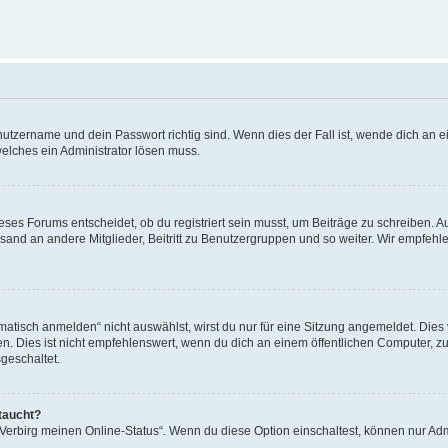
utzername und dein Passwort richtig sind. Wenn dies der Fall ist, wende dich an ei
welches ein Administrator lösen muss.
es Forums entscheidet, ob du registriert sein musst, um Beiträge zu schreiben. Auf j
sand an andere Mitglieder, Beitritt zu Benutzergruppen und so weiter. Wir empfehlen 
isch anmelden“ nicht auswählst, wirst du nur für eine Sitzung angemeldet. Dies 
Dies ist nicht empfehlenswert, wenn du dich an einem öffentlichen Computer, zum 
geschaltet.
taucht?
 „Verbirg meinen Online-Status“. Wenn du diese Option einschaltest, können nur Ad