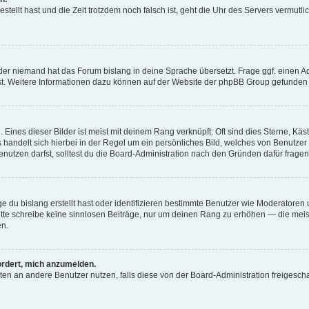
estellt hast und die Zeit trotzdem noch falsch ist, geht die Uhr des Servers vermutl
der niemand hat das Forum bislang in deine Sprache übersetzt. Frage ggf. einen Adm
est. Weitere Informationen dazu können auf der Website der phpBB Group gefunden
Eines dieser Bilder ist meist mit deinem Rang verknüpft: Oft sind dies Sterne, Kä
s handelt sich hierbei in der Regel um ein persönliches Bild, welches von Benutzer
utzen darfst, solltest du die Board-Administration nach den Gründen dafür fragen
e du bislang erstellt hast oder identifizieren bestimmte Benutzer wie Moderatore
 Bitte schreibe keine sinnlosen Beiträge, nur um deinen Rang zu erhöhen — die mei
en.
ordert, mich anzumelden.
ichten an andere Benutzer nutzen, falls diese von der Board-Administration freige