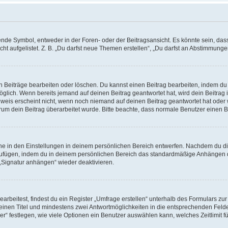
e Symbol, entweder in der Foren- oder der Beitragsansicht. Es könnte sein, dass e
t aufgelistet. Z. B. „Du darfst neue Themen erstellen“, „Du darfst an Abstimmung
n Beiträge bearbeiten oder löschen. Du kannst einen Beitrag bearbeiten, indem du
möglich. Wenn bereits jemand auf deinen Beitrag geantwortet hat, wird dein Beitra
nweis erscheint nicht, wenn noch niemand auf deinen Beitrag geantwortet hat oder 
 warum dein Beitrag überarbeitet wurde. Bitte beachte, dass normale Benutzer einen
e in den Einstellungen in deinem persönlichen Bereich entwerfen. Nachdem du die 
zufügen, indem du in deinem persönlichen Bereich das standardmäßige Anhängen d
 „Signatur anhängen“ wieder deaktivieren.
beitest, findest du ein Register „Umfrage erstellen“ unterhalb des Formulars zur 
t einen Titel und mindestens zwei Antwortmöglichkeiten in die entsprechenden Felde
r“ festlegen, wie viele Optionen ein Benutzer auswählen kann, welches Zeitlimit fü