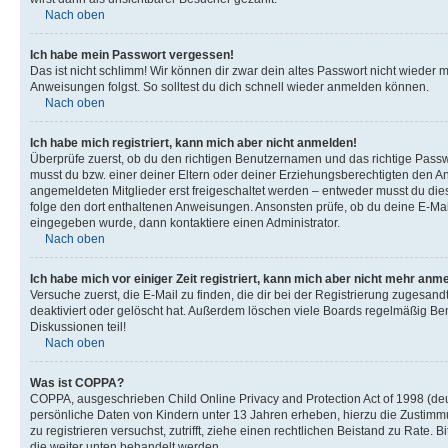
Nach oben
Ich habe mein Passwort vergessen!
Das ist nicht schlimm! Wir können dir zwar dein altes Passwort nicht wieder 
Anweisungen folgst. So solltest du dich schnell wieder anmelden können.
Nach oben
Ich habe mich registriert, kann mich aber nicht anmelden!
Überprüfe zuerst, ob du den richtigen Benutzernamen und das richtige Pas
musst du bzw. einer deiner Eltern oder deiner Erziehungsberechtigten den Anw
angemeldeten Mitglieder erst freigeschaltet werden – entweder musst du dies se
folge den dort enthaltenen Anweisungen. Ansonsten prüfe, ob du deine E-Mail
eingegeben wurde, dann kontaktiere einen Administrator.
Nach oben
Ich habe mich vor einiger Zeit registriert, kann mich aber nicht mehr anm
Versuche zuerst, die E-Mail zu finden, die dir bei der Registrierung zuges
deaktiviert oder gelöscht hat. Außerdem löschen viele Boards regelmäßig Ben
Diskussionen teil!
Nach oben
Was ist COPPA?
COPPA, ausgeschrieben Child Online Privacy and Protection Act of 1998 (deut
persönliche Daten von Kindern unter 13 Jahren erheben, hierzu die Zustimmu
zu registrieren versuchst, zutrifft, ziehe einen rechtlichen Beistand zu Rate
die weiter unten behandelt werden.