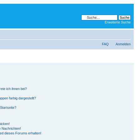
Erweiterte Suche
FAQ
Anmelden
ete ich ihnen bei?
pen farbig dargestellt?
Startseite?
hicken!
 Nachrichten!
ied dieses Forums erhalten!