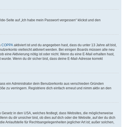
elde-Seite auf „Ich habe mein Passwort vergessen“ klickst und den
n
COPPA
aktiviert ist und du angegeben hast, dass du unter 13 Jahre alt bist,
utzerkonto vielleicht aktiviert werden. Bei einigen Boards müssen alle neu
ob eine Aktivierung nötig ist oder nicht. Wenn du eine E-Mail erhalten hast,
 wurde. Wenn du dir sicher bist, dass deine E-Mail-Adresse korrekt
 dass ein Administrator dein Benutzerkonto aus verschieden Gründen
ße zu verringern. Registriere dich einfach erneut und nimm aktiv an den
n Gesetz in den USA, welches festlegt, dass Websites, die möglicherweise
 du dir unsicher bist, ob dies auf dich oder die Website, auf der du dich
ie Anlaufstelle für Rechtsangelegenheiten jeglicher Art ist; außer solchen,