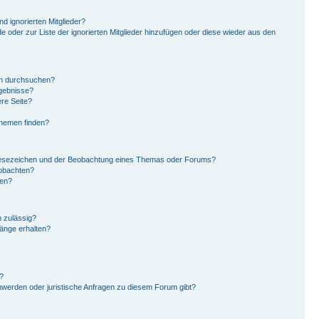
d ignorierten Mitglieder?
de oder zur Liste der ignorierten Mitglieder hinzufügen oder diese wieder aus den
en durchsuchen?
rgebnisse?
re Seite?
Themen finden?
Lesezeichen und der Beobachtung eines Themas oder Forums?
eobachten?
gen?
 zulässig?
hänge erhalten?
?
hwerden oder juristische Anfragen zu diesem Forum gibt?