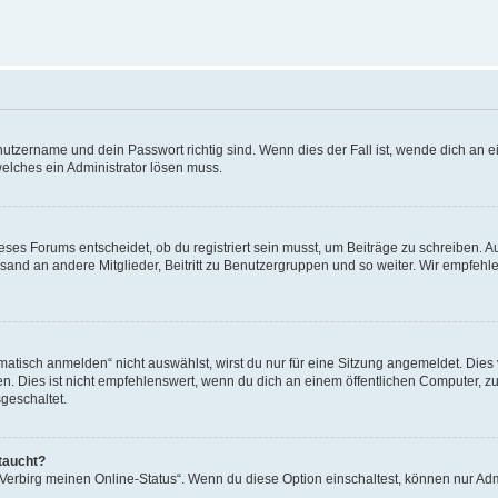
utzername und dein Passwort richtig sind. Wenn dies der Fall ist, wende dich an ei
welches ein Administrator lösen muss.
es Forums entscheidet, ob du registriert sein musst, um Beiträge zu schreiben. Auf j
sand an andere Mitglieder, Beitritt zu Benutzergruppen und so weiter. Wir empfehlen 
isch anmelden“ nicht auswählst, wirst du nur für eine Sitzung angemeldet. Dies 
Dies ist nicht empfehlenswert, wenn du dich an einem öffentlichen Computer, zum 
geschaltet.
taucht?
 „Verbirg meinen Online-Status“. Wenn du diese Option einschaltest, können nur Ad