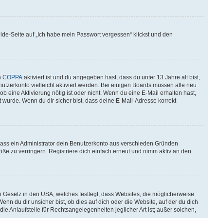
elde-Seite auf „Ich habe mein Passwort vergessen“ klickst und den
n
COPPA
aktiviert ist und du angegeben hast, dass du unter 13 Jahre alt bist,
utzerkonto vielleicht aktiviert werden. Bei einigen Boards müssen alle neu
ob eine Aktivierung nötig ist oder nicht. Wenn du eine E-Mail erhalten hast,
 wurde. Wenn du dir sicher bist, dass deine E-Mail-Adresse korrekt
 dass ein Administrator dein Benutzerkonto aus verschieden Gründen
ße zu verringern. Registriere dich einfach erneut und nimm aktiv an den
n Gesetz in den USA, welches festlegt, dass Websites, die möglicherweise
 du dir unsicher bist, ob dies auf dich oder die Website, auf der du dich
ie Anlaufstelle für Rechtsangelegenheiten jeglicher Art ist; außer solchen,