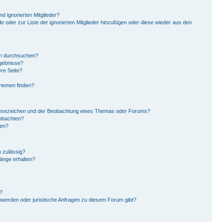
d ignorierten Mitglieder?
de oder zur Liste der ignorierten Mitglieder hinzufügen oder diese wieder aus den
en durchsuchen?
rgebnisse?
re Seite?
Themen finden?
Lesezeichen und der Beobachtung eines Themas oder Forums?
eobachten?
gen?
 zulässig?
hänge erhalten?
?
hwerden oder juristische Anfragen zu diesem Forum gibt?