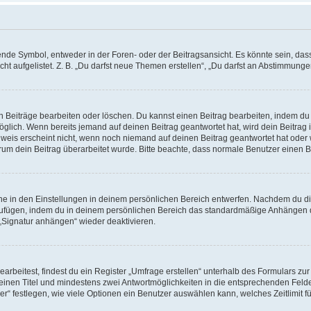
e Symbol, entweder in der Foren- oder der Beitragsansicht. Es könnte sein, dass e
t aufgelistet. Z. B. „Du darfst neue Themen erstellen“, „Du darfst an Abstimmung
n Beiträge bearbeiten oder löschen. Du kannst einen Beitrag bearbeiten, indem du
möglich. Wenn bereits jemand auf deinen Beitrag geantwortet hat, wird dein Beitra
nweis erscheint nicht, wenn noch niemand auf deinen Beitrag geantwortet hat oder 
 warum dein Beitrag überarbeitet wurde. Bitte beachte, dass normale Benutzer einen
e in den Einstellungen in deinem persönlichen Bereich entwerfen. Nachdem du die 
zufügen, indem du in deinem persönlichen Bereich das standardmäßige Anhängen d
 „Signatur anhängen“ wieder deaktivieren.
beitest, findest du ein Register „Umfrage erstellen“ unterhalb des Formulars zur 
t einen Titel und mindestens zwei Antwortmöglichkeiten in die entsprechenden Felde
r“ festlegen, wie viele Optionen ein Benutzer auswählen kann, welches Zeitlimit fü