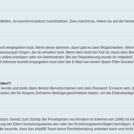
mitteilen, du kannst es jedoch zurücksetzen. Dies machst du, indem du auf der Anm
swort eingegeben hast. Wenn diese stimmen, dann gibt es zwei Möglichkeiten. Wen
eisungen folgen, die du erhalten hast. Wenn dies nicht der Fall ist, muss dein Ben
lbst erledigen oder ein Administrator. Bei der Registrierung wurde dir mitgeteilt, 
-Adresse korrekt eingegeben hast oder die E-Mail von einem Spam-Filter blockiert
elden?!
andt wurde und prüfe dann deinen Benutzernamen und dein Passwort. Es kann sein,
utzer, die für längere Zeit keine Beiträge geschrieben haben, um die Datenbankgrö
sch: Gesetz zum Schutz der Privatsphäre von Kindern im Internet von 1998) ist ei
ng der Eltern beziehungsweise des oder der Erziehungsberechtigten benötigen. Wenn
. Bitte beachte, dass das phpBB-Team keine Rechtsberatung anbieten kann und nicht d