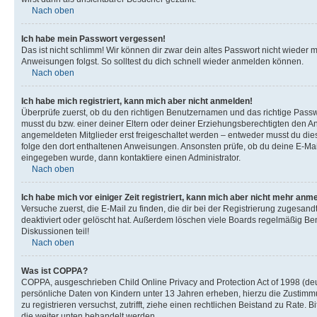
Nach oben
Ich habe mein Passwort vergessen!
Das ist nicht schlimm! Wir können dir zwar dein altes Passwort nicht wieder 
Anweisungen folgst. So solltest du dich schnell wieder anmelden können.
Nach oben
Ich habe mich registriert, kann mich aber nicht anmelden!
Überprüfe zuerst, ob du den richtigen Benutzernamen und das richtige Pas
musst du bzw. einer deiner Eltern oder deiner Erziehungsberechtigten den Anw
angemeldeten Mitglieder erst freigeschaltet werden – entweder musst du dies se
folge den dort enthaltenen Anweisungen. Ansonsten prüfe, ob du deine E-Mail
eingegeben wurde, dann kontaktiere einen Administrator.
Nach oben
Ich habe mich vor einiger Zeit registriert, kann mich aber nicht mehr anm
Versuche zuerst, die E-Mail zu finden, die dir bei der Registrierung zuges
deaktiviert oder gelöscht hat. Außerdem löschen viele Boards regelmäßig Ben
Diskussionen teil!
Nach oben
Was ist COPPA?
COPPA, ausgeschrieben Child Online Privacy and Protection Act of 1998 (deut
persönliche Daten von Kindern unter 13 Jahren erheben, hierzu die Zustimmu
zu registrieren versuchst, zutrifft, ziehe einen rechtlichen Beistand zu Rate
die weiter unten behandelt werden.