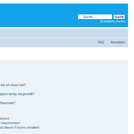
Erweiterte Suche
FAQ
Anmelden
ete ich ihnen bei?
pen farbig dargestellt?
Startseite?
hicken!
 Nachrichten!
ied dieses Forums erhalten!