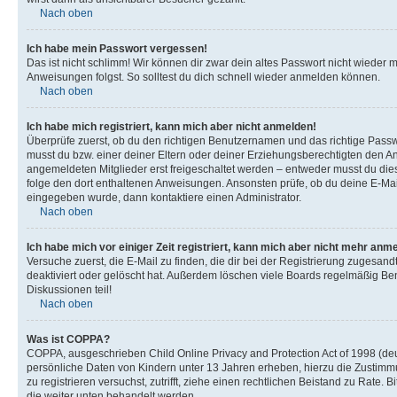
Nach oben
Ich habe mein Passwort vergessen!
Das ist nicht schlimm! Wir können dir zwar dein altes Passwort nicht wieder 
Anweisungen folgst. So solltest du dich schnell wieder anmelden können.
Nach oben
Ich habe mich registriert, kann mich aber nicht anmelden!
Überprüfe zuerst, ob du den richtigen Benutzernamen und das richtige Pas
musst du bzw. einer deiner Eltern oder deiner Erziehungsberechtigten den Anw
angemeldeten Mitglieder erst freigeschaltet werden – entweder musst du dies se
folge den dort enthaltenen Anweisungen. Ansonsten prüfe, ob du deine E-Mail
eingegeben wurde, dann kontaktiere einen Administrator.
Nach oben
Ich habe mich vor einiger Zeit registriert, kann mich aber nicht mehr anm
Versuche zuerst, die E-Mail zu finden, die dir bei der Registrierung zuges
deaktiviert oder gelöscht hat. Außerdem löschen viele Boards regelmäßig Ben
Diskussionen teil!
Nach oben
Was ist COPPA?
COPPA, ausgeschrieben Child Online Privacy and Protection Act of 1998 (deut
persönliche Daten von Kindern unter 13 Jahren erheben, hierzu die Zustimmu
zu registrieren versuchst, zutrifft, ziehe einen rechtlichen Beistand zu Rate
die weiter unten behandelt werden.