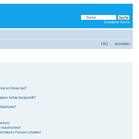
Erweiterte Suche
FAQ
Anmelden
ete ich ihnen bei?
pen farbig dargestellt?
Startseite?
hicken!
 Nachrichten!
ied dieses Forums erhalten!