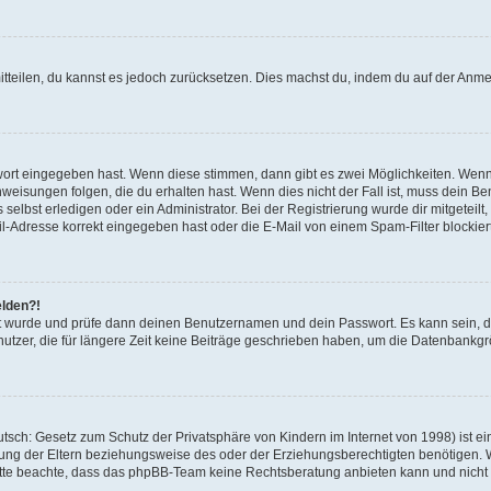
mitteilen, du kannst es jedoch zurücksetzen. Dies machst du, indem du auf der Anm
swort eingegeben hast. Wenn diese stimmen, dann gibt es zwei Möglichkeiten. Wen
eisungen folgen, die du erhalten hast. Wenn dies nicht der Fall ist, muss dein Ben
lbst erledigen oder ein Administrator. Bei der Registrierung wurde dir mitgeteilt, 
-Adresse korrekt eingegeben hast oder die E-Mail von einem Spam-Filter blockiert
elden?!
andt wurde und prüfe dann deinen Benutzernamen und dein Passwort. Es kann sein,
utzer, die für längere Zeit keine Beiträge geschrieben haben, um die Datenbankgrö
sch: Gesetz zum Schutz der Privatsphäre von Kindern im Internet von 1998) ist ei
ng der Eltern beziehungsweise des oder der Erziehungsberechtigten benötigen. Wenn
. Bitte beachte, dass das phpBB-Team keine Rechtsberatung anbieten kann und nicht d