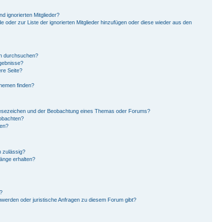
d ignorierten Mitglieder?
de oder zur Liste der ignorierten Mitglieder hinzufügen oder diese wieder aus den
en durchsuchen?
rgebnisse?
re Seite?
Themen finden?
Lesezeichen und der Beobachtung eines Themas oder Forums?
eobachten?
gen?
 zulässig?
hänge erhalten?
?
hwerden oder juristische Anfragen zu diesem Forum gibt?