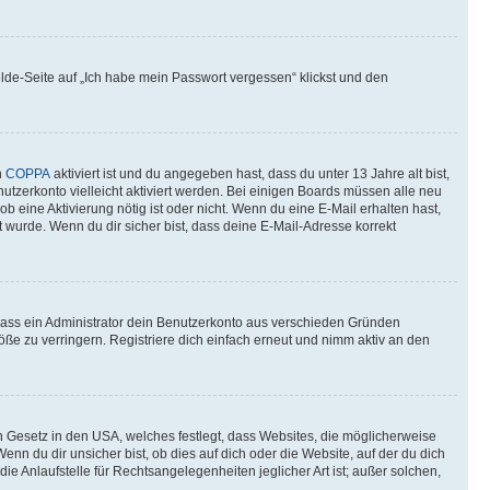
elde-Seite auf „Ich habe mein Passwort vergessen“ klickst und den
n
COPPA
aktiviert ist und du angegeben hast, dass du unter 13 Jahre alt bist,
utzerkonto vielleicht aktiviert werden. Bei einigen Boards müssen alle neu
ob eine Aktivierung nötig ist oder nicht. Wenn du eine E-Mail erhalten hast,
 wurde. Wenn du dir sicher bist, dass deine E-Mail-Adresse korrekt
 dass ein Administrator dein Benutzerkonto aus verschieden Gründen
ße zu verringern. Registriere dich einfach erneut und nimm aktiv an den
n Gesetz in den USA, welches festlegt, dass Websites, die möglicherweise
 du dir unsicher bist, ob dies auf dich oder die Website, auf der du dich
ie Anlaufstelle für Rechtsangelegenheiten jeglicher Art ist; außer solchen,