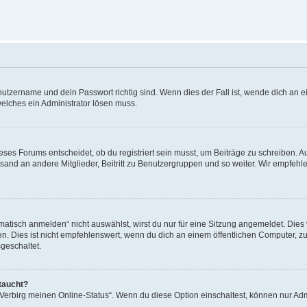
utzername und dein Passwort richtig sind. Wenn dies der Fall ist, wende dich an ei
welches ein Administrator lösen muss.
es Forums entscheidet, ob du registriert sein musst, um Beiträge zu schreiben. Auf j
sand an andere Mitglieder, Beitritt zu Benutzergruppen und so weiter. Wir empfehlen 
isch anmelden“ nicht auswählst, wirst du nur für eine Sitzung angemeldet. Dies 
Dies ist nicht empfehlenswert, wenn du dich an einem öffentlichen Computer, zum 
geschaltet.
taucht?
 „Verbirg meinen Online-Status“. Wenn du diese Option einschaltest, können nur Ad