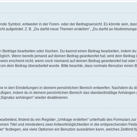
e Symbol, entweder in der Foren- oder der Beitragsansicht. Es könnte sein, dass e
t aufgelistet. Z. B. „Du darfst neue Themen erstellen“, „Du darfst an Abstimmung
n Beiträge bearbeiten oder löschen. Du kannst einen Beitrag bearbeiten, indem du
möglich. Wenn bereits jemand auf deinen Beitrag geantwortet hat, wird dein Beitra
nweis erscheint nicht, wenn noch niemand auf deinen Beitrag geantwortet hat oder 
 warum dein Beitrag überarbeitet wurde. Bitte beachte, dass normale Benutzer einen
e in den Einstellungen in deinem persönlichen Bereich entwerfen. Nachdem du die 
zufügen, indem du in deinem persönlichen Bereich das standardmäßige Anhängen d
 „Signatur anhängen“ wieder deaktivieren.
beitest, findest du ein Register „Umfrage erstellen“ unterhalb des Formulars zur 
t einen Titel und mindestens zwei Antwortmöglichkeiten in die entsprechenden Felde
r“ festlegen, wie viele Optionen ein Benutzer auswählen kann, welches Zeitlimit fü