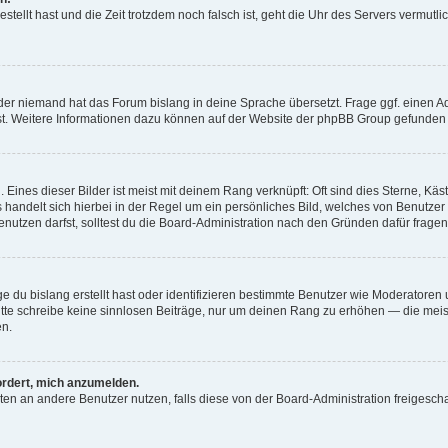
estellt hast und die Zeit trotzdem noch falsch ist, geht die Uhr des Servers vermutl
der niemand hat das Forum bislang in deine Sprache übersetzt. Frage ggf. einen Adm
est. Weitere Informationen dazu können auf der Website der phpBB Group gefunden
Eines dieser Bilder ist meist mit deinem Rang verknüpft: Oft sind dies Sterne, Kä
s handelt sich hierbei in der Regel um ein persönliches Bild, welches von Benutzer
utzen darfst, solltest du die Board-Administration nach den Gründen dafür fragen
e du bislang erstellt hast oder identifizieren bestimmte Benutzer wie Moderatore
 Bitte schreibe keine sinnlosen Beiträge, nur um deinen Rang zu erhöhen — die mei
en.
ordert, mich anzumelden.
ichten an andere Benutzer nutzen, falls diese von der Board-Administration freige