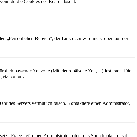
 wenn du die Cookies des Boards löscht.
 den „Persönlichen Bereich“; der Link dazu wird meist oben auf der
r dich passende Zeitzone (Mitteleuropäische Zeit, ...) festlegen. Die
jetzt zu tun.
e Uhr des Servers vermutlich falsch. Kontaktiere einen Administrator,
etzt. Frage ggf. einen Administrator, ob er das Sprachpaket, das du