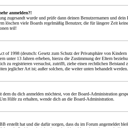
t mehr anmelden?!
rierung zugesandt wurde und prüfe dann deinen Benutzernamen und dein 
em löschen viele Boards regelmäßig Benutzer, die für längere Zeit kei
onen teil!
 of 1998 (deutsch: Gesetz zum Schutz der Privatsphäre von Kindern im
ern unter 13 Jahren erheben, hierzu die Zustimmung der Eltern bezieh
 dich zu registrieren versuchst, zutrifft, ziehe einen rechtlichen Beist
ten jeglicher Art ist; außer solchen, die weiter unten behandelt werden.
it dem du dich anmelden möchtest, von der Board-Administration gespe
Um Hilfe zu erhalten, wende dich an die Board-Administration.
BB erstellt hat und die dafür sorgen, dass du im Forum angemeldet ble