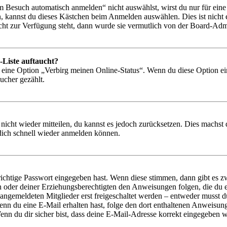
Besuch automatisch anmelden“ nicht auswählst, wirst du nur für eine 
, kannst du dieses Kästchen beim Anmelden auswählen. Dies ist nicht
icht zur Verfügung steht, dann wurde sie vermutlich von der Board-Admi
-Liste auftaucht?
n eine Option „Verbirg meinen Online-Status“. Wenn du diese Option ei
ucher gezählt.
 nicht wieder mitteilen, du kannst es jedoch zurücksetzen. Dies machs
 dich schnell wieder anmelden können.
richtige Passwort eingegeben hast. Wenn diese stimmen, dann gibt es
ern oder deiner Erziehungsberechtigten den Anweisungen folgen, die du e
 angemeldeten Mitglieder erst freigeschaltet werden – entweder musst du
. Wenn du eine E-Mail erhalten hast, folge den dort enthaltenen Anweis
nn du dir sicher bist, dass deine E-Mail-Adresse korrekt eingegeben w