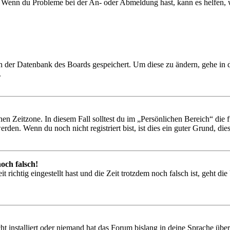
t. Wenn du Probleme bei der An- oder Abmeldung hast, kann es helfen,
 in der Datenbank des Boards gespeichert. Um diese zu ändern, gehe in
.
en Zeitzone. In diesem Fall solltest du im „Persönlichen Bereich“ die fü
den. Wenn du noch nicht registriert bist, ist dies ein guter Grund, dies 
och falsch!
 richtig eingestellt hast und die Zeit trotzdem noch falsch ist, geht di
t installiert oder niemand hat das Forum bislang in deine Sprache übers