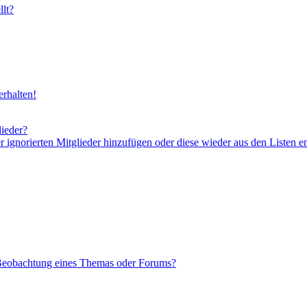
lt?
rhalten!
lieder?
er ignorierten Mitglieder hinzufügen oder diese wieder aus den Listen e
 Beobachtung eines Themas oder Forums?