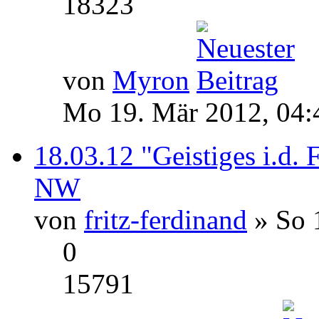
18323
von
Myron
Mo 19. Mär 2012, 04:
18.03.12 "Geistiges i.d. 
NW
von
fritz-ferdinand
» So 
0
15791