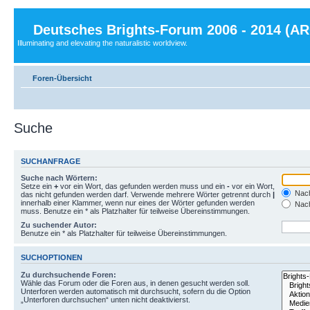
Deutsches Brights-Forum 2006 - 2014 (A
Illuminating and elevating the naturalistic worldview.
Foren-Übersicht
Suche
SUCHANFRAGE
Suche nach Wörtern:
Setze ein
+
vor ein Wort, das gefunden werden muss und ein
-
vor ein Wort,
Nach
das nicht gefunden werden darf. Verwende mehrere Wörter getrennt durch
|
innerhalb einer Klammer, wenn nur eines der Wörter gefunden werden
Nach
muss. Benutze ein * als Platzhalter für teilweise Übereinstimmungen.
Zu suchender Autor:
Benutze ein * als Platzhalter für teilweise Übereinstimmungen.
SUCHOPTIONEN
Zu durchsuchende Foren:
Wähle das Forum oder die Foren aus, in denen gesucht werden soll.
Unterforen werden automatisch mit durchsucht, sofern du die Option
„Unterforen durchsuchen“ unten nicht deaktivierst.