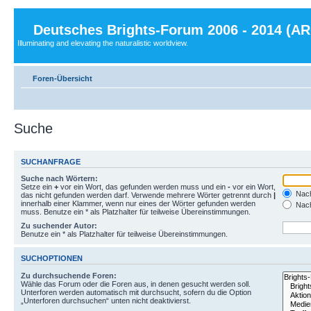
Deutsches Brights-Forum 2006 - 2014 (A
Illuminating and elevating the naturalistic worldview.
Foren-Übersicht
Suche
SUCHANFRAGE
Suche nach Wörtern:
Setze ein
+
vor ein Wort, das gefunden werden muss und ein
-
vor ein Wort,
Nach
das nicht gefunden werden darf. Verwende mehrere Wörter getrennt durch
|
innerhalb einer Klammer, wenn nur eines der Wörter gefunden werden
Nach
muss. Benutze ein * als Platzhalter für teilweise Übereinstimmungen.
Zu suchender Autor:
Benutze ein * als Platzhalter für teilweise Übereinstimmungen.
SUCHOPTIONEN
Zu durchsuchende Foren:
Wähle das Forum oder die Foren aus, in denen gesucht werden soll.
Unterforen werden automatisch mit durchsucht, sofern du die Option
„Unterforen durchsuchen“ unten nicht deaktivierst.