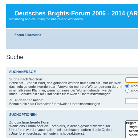
Deutsches Brights-Forum 2006 - 2014 (A
Illuminating and elevating the naturalistic worldview.
Foren-Übersicht
Suche
SUCHANFRAGE
Suche nach Wörtern:
Setze ein
+
vor ein Wort, das gefunden werden muss und ein
-
vor ein Wort,
Nach
das nicht gefunden werden darf. Verwende mehrere Wörter getrennt durch
|
innerhalb einer Klammer, wenn nur eines der Wörter gefunden werden
Nach
muss. Benutze ein * als Platzhalter für teilweise Übereinstimmungen.
Zu suchender Autor:
Benutze ein * als Platzhalter für teilweise Übereinstimmungen.
SUCHOPTIONEN
Zu durchsuchende Foren:
Wähle das Forum oder die Foren aus, in denen gesucht werden soll.
Unterforen werden automatisch mit durchsucht, sofern du die Option
„Unterforen durchsuchen“ unten nicht deaktivierst.