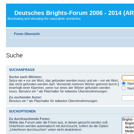
Deutsches Brights-Forum 2006 - 2014 (A
Illuminating and elevating the naturalistic worldview.
Foren-Übersicht
Suche
SUCHANFRAGE
Suche nach Wörtern:
Setze ein
+
vor ein Wort, das gefunden werden muss und ein
-
vor ein Wort,
Nach
das nicht gefunden werden darf. Verwende mehrere Wörter getrennt durch
|
innerhalb einer Klammer, wenn nur eines der Wörter gefunden werden
Nach
muss. Benutze ein * als Platzhalter für teilweise Übereinstimmungen.
Zu suchender Autor:
Benutze ein * als Platzhalter für teilweise Übereinstimmungen.
SUCHOPTIONEN
Zu durchsuchende Foren:
Wähle das Forum oder die Foren aus, in denen gesucht werden soll.
Unterforen werden automatisch mit durchsucht, sofern du die Option
„Unterforen durchsuchen“ unten nicht deaktivierst.