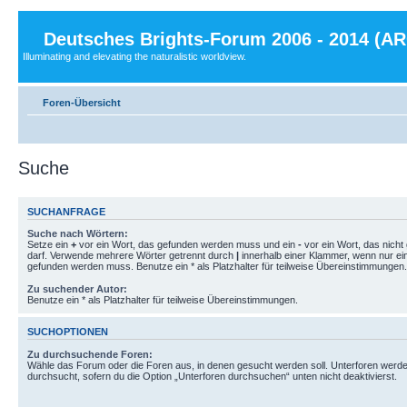
Deutsches Brights-Forum 2006 - 2014 (A
Illuminating and elevating the naturalistic worldview.
Foren-Übersicht
Suche
SUCHANFRAGE
Suche nach Wörtern:
Setze ein
+
vor ein Wort, das gefunden werden muss und ein
-
vor ein Wort, das nich
darf. Verwende mehrere Wörter getrennt durch
|
innerhalb einer Klammer, wenn nur ei
gefunden werden muss. Benutze ein * als Platzhalter für teilweise Übereinstimmungen.
Zu suchender Autor:
Benutze ein * als Platzhalter für teilweise Übereinstimmungen.
SUCHOPTIONEN
Zu durchsuchende Foren:
Wähle das Forum oder die Foren aus, in denen gesucht werden soll. Unterforen werde
durchsucht, sofern du die Option „Unterforen durchsuchen“ unten nicht deaktivierst.