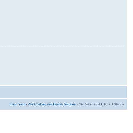
Das Team
•
Alle Cookies des Boards löschen
• Alle Zeiten sind UTC + 1 Stunde