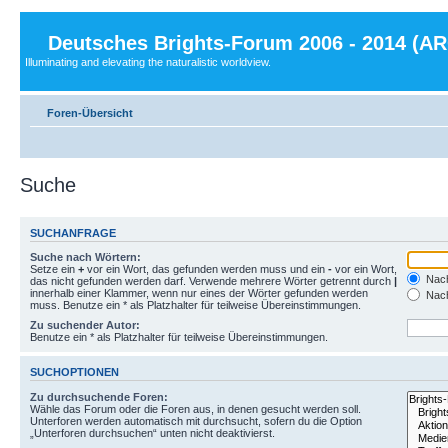
Deutsches Brights-Forum 2006 - 2014 (A
Illuminating and elevating the naturalistic worldview.
Foren-Übersicht
Suche
SUCHANFRAGE
Suche nach Wörtern:
Setze ein
+
vor ein Wort, das gefunden werden muss und ein
-
vor ein Wort,
Nach
das nicht gefunden werden darf. Verwende mehrere Wörter getrennt durch
|
innerhalb einer Klammer, wenn nur eines der Wörter gefunden werden
Nach
muss. Benutze ein * als Platzhalter für teilweise Übereinstimmungen.
Zu suchender Autor:
Benutze ein * als Platzhalter für teilweise Übereinstimmungen.
SUCHOPTIONEN
Zu durchsuchende Foren:
Wähle das Forum oder die Foren aus, in denen gesucht werden soll.
Unterforen werden automatisch mit durchsucht, sofern du die Option
„Unterforen durchsuchen“ unten nicht deaktivierst.