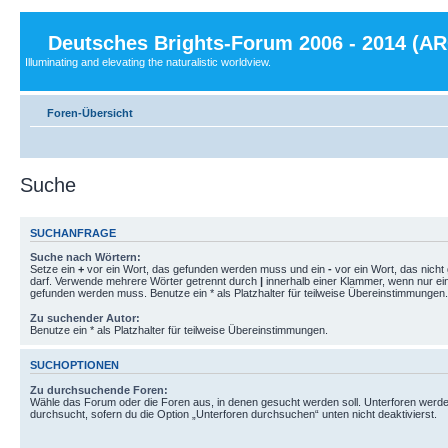
Deutsches Brights-Forum 2006 - 2014 (A
Illuminating and elevating the naturalistic worldview.
Foren-Übersicht
Suche
SUCHANFRAGE
Suche nach Wörtern:
Setze ein
+
vor ein Wort, das gefunden werden muss und ein
-
vor ein Wort, das nich
darf. Verwende mehrere Wörter getrennt durch
|
innerhalb einer Klammer, wenn nur ei
gefunden werden muss. Benutze ein * als Platzhalter für teilweise Übereinstimmungen.
Zu suchender Autor:
Benutze ein * als Platzhalter für teilweise Übereinstimmungen.
SUCHOPTIONEN
Zu durchsuchende Foren:
Wähle das Forum oder die Foren aus, in denen gesucht werden soll. Unterforen werde
durchsucht, sofern du die Option „Unterforen durchsuchen“ unten nicht deaktivierst.