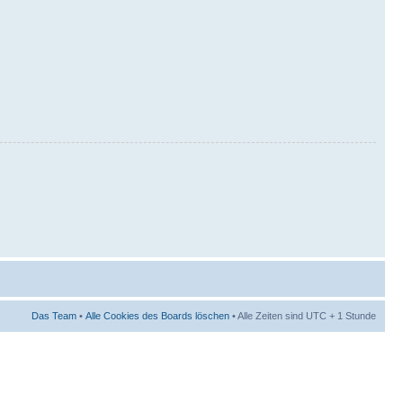
Das Team
•
Alle Cookies des Boards löschen
• Alle Zeiten sind UTC + 1 Stunde