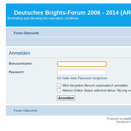
Deutsches Brights-Forum 2006 - 2014 (A
Illuminating and elevating the naturalistic worldview.
Foren-Übersicht
Anmelden
Benutzername:
Passwort:
Ich habe mein Passwort vergessen
Mich bei jedem Besuch automatisch anmelden
Meinen Online-Status während dieser Sitzung v
Foren-Übersicht
Powered by
php
Deutsche 