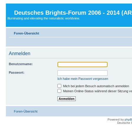
Deutsches Brights-Forum 2006 - 2014 (A
Illuminating and elevating the naturalistic worldview.
Foren-Übersicht
Anmelden
Benutzername:
Passwort:
Ich habe mein Passwort vergessen
Mich bei jedem Besuch automatisch anmelden
Meinen Online-Status während dieser Sitzung v
Foren-Übersicht
Powered by
php
Deutsche 