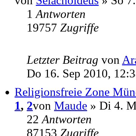
von
Selachoideus
» So 7.
1
Antworten
19757
Zugriffe
Letzter Beitrag
von
Ar
Do 16. Sep 2010, 12:
Religionsfreie Zone Mü
1
,
2
von
Maude
» Di 4. M
22
Antworten
87153
Zugriffe