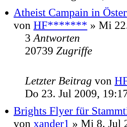
Atheist Campain in Öster
von
HF*******
» Mi 22.
3
Antworten
20739
Zugriffe
Letzter Beitrag
von
HF
Do 23. Jul 2009, 19:1
Brights Flyer für Stammt
von
xander1
» Mi 8. Jul 