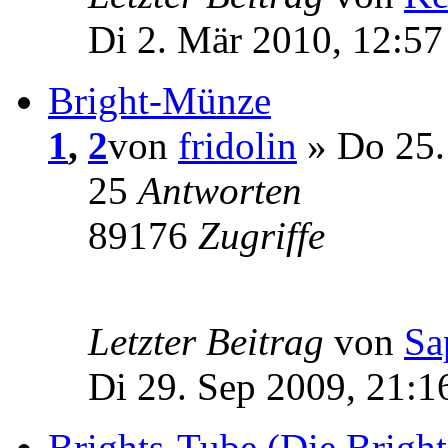
Di 2. Mär 2010, 12:57
Bright-Münze
1
,
2
von
fridolin
» Do 25.
25
Antworten
89176
Zugriffe
Letzter Beitrag
von
Sa
Di 29. Sep 2009, 21:1
Brights-Tube (Die Bright