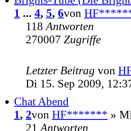
1
...
4
,
5
,
6
von
HF*****
118
Antworten
270007
Zugriffe
Letzter Beitrag
von
HF
Di 15. Sep 2009, 12:3
Chat Abend
1
,
2
von
HF*******
» Mi
21
Antworten