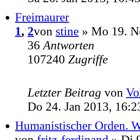
Freimaurer
1
,
2
von
stine
» Mo 19. N
36
Antworten
107240
Zugriffe
Letzter Beitrag
von
Vo
Do 24. Jan 2013, 16:2
Humanistischer Orden. Was
von
fritz-ferdinand
» Di 