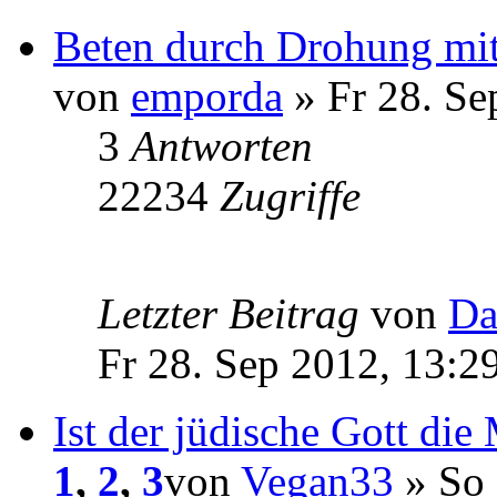
Beten durch Drohung mi
von
emporda
» Fr 28. Se
3
Antworten
22234
Zugriffe
Letzter Beitrag
von
Da
Fr 28. Sep 2012, 13:2
Ist der jüdische Gott die
1
,
2
,
3
von
Vegan33
» So 