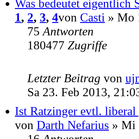
Was bedeutet eigentlich S
1
,
2
,
3
,
4
von
Casti
» Mo 1
75
Antworten
180477
Zugriffe
Letzter Beitrag
von
uj
Sa 23. Feb 2013, 21:0
Ist Ratzinger evtl. libera
von
Darth Nefarius
» Mi 
16
Antworten