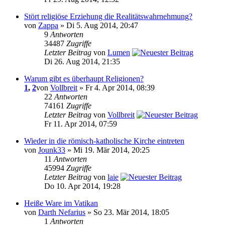
Stört religiöse Erziehung die Realitätswahrnehmung?
von
Zappa
» Di 5. Aug 2014, 20:47
9
Antworten
34487
Zugriffe
Letzter Beitrag
von
Lumen
Di 26. Aug 2014, 21:35
Warum gibt es überhaupt Religionen?
1
,
2
von
Vollbreit
» Fr 4. Apr 2014, 08:39
22
Antworten
74161
Zugriffe
Letzter Beitrag
von
Vollbreit
Fr 11. Apr 2014, 07:59
Wieder in die römisch-katholische Kirche eintreten
von
Jounk33
» Mi 19. Mär 2014, 20:25
11
Antworten
45994
Zugriffe
Letzter Beitrag
von
laie
Do 10. Apr 2014, 19:28
Heiße Ware im Vatikan
von
Darth Nefarius
» So 23. Mär 2014, 18:05
1
Antworten