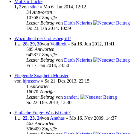
Mut zur Lücke
1
,
2
von
stine
» Mo 6. Jan 2014, 12:12
34
Antworten
107687
Zugriffe
Letzter Beitrag
von
Darth Nefarius
Do 23. Jan 2014, 10:59
Wozu dient der Gottesbegriff?
1
...
28
,
29
,
30
von
Vollbreit
» Sa 16. Jun 2012, 11:41
585
Antworten
645877
Zugriffe
Letzter Beitrag
von
Darth Nefarius
Fr 17. Jan 2014, 23:50
Fliegende Spaghetti Monster
von
hjrussow
» Sa 21. Dez 2013, 22:15
1
Antworten
16070
Zugriffe
Letzter Beitrag
von
xander1
So 22. Dez 2013, 12:30
Einfache Frage: Was ist Gott?
1
...
22
,
23
,
24
von
Arathas
» Mo 16. Nov 2009, 14:37
463
Antworten
596409
Zugriffe