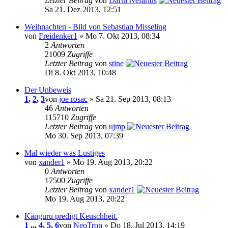
Letzter Beitrag
von
Darth Nefarius
Sa 21. Dez 2013, 12:51
Weihnachten - Bild von Sebastian Misseling
von
Freidenker1
» Mo 7. Okt 2013, 08:34
2
Antworten
21009
Zugriffe
Letzter Beitrag
von
stine
Di 8. Okt 2013, 10:48
Der Unbeweis
1
,
2
,
3
von
joe rosac
» Sa 21. Sep 2013, 08:13
46
Antworten
115710
Zugriffe
Letzter Beitrag
von
ujmp
Mo 30. Sep 2013, 07:39
Mal wieder was Lustiges
von
xander1
» Mo 19. Aug 2013, 20:22
0
Antworten
17500
Zugriffe
Letzter Beitrag
von
xander1
Mo 19. Aug 2013, 20:22
Känguru predigt Keuschheit.
1
...
4
,
5
,
6
von
NeoTron
» Do 18. Jul 2013, 14:19