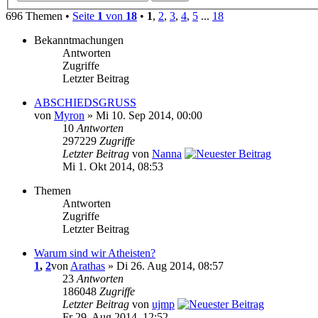
696 Themen •
Seite
1
von
18
•
1
,
2
,
3
,
4
,
5
...
18
Bekanntmachungen
Antworten
Zugriffe
Letzter Beitrag
ABSCHIEDSGRUSS
von
Myron
» Mi 10. Sep 2014, 00:00
10
Antworten
297229
Zugriffe
Letzter Beitrag
von
Nanna
Mi 1. Okt 2014, 08:53
Themen
Antworten
Zugriffe
Letzter Beitrag
Warum sind wir Atheisten?
1
,
2
von
Arathas
» Di 26. Aug 2014, 08:57
23
Antworten
186048
Zugriffe
Letzter Beitrag
von
ujmp
Fr 29. Aug 2014, 12:52