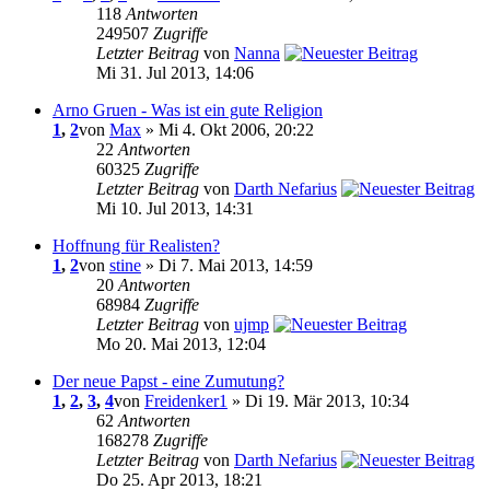
118
Antworten
249507
Zugriffe
Letzter Beitrag
von
Nanna
Mi 31. Jul 2013, 14:06
Arno Gruen - Was ist ein gute Religion
1
,
2
von
Max
» Mi 4. Okt 2006, 20:22
22
Antworten
60325
Zugriffe
Letzter Beitrag
von
Darth Nefarius
Mi 10. Jul 2013, 14:31
Hoffnung für Realisten?
1
,
2
von
stine
» Di 7. Mai 2013, 14:59
20
Antworten
68984
Zugriffe
Letzter Beitrag
von
ujmp
Mo 20. Mai 2013, 12:04
Der neue Papst - eine Zumutung?
1
,
2
,
3
,
4
von
Freidenker1
» Di 19. Mär 2013, 10:34
62
Antworten
168278
Zugriffe
Letzter Beitrag
von
Darth Nefarius
Do 25. Apr 2013, 18:21