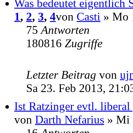
Was bedeutet eigentlich S
1
,
2
,
3
,
4
von
Casti
» Mo 1
75
Antworten
180816
Zugriffe
Letzter Beitrag
von
uj
Sa 23. Feb 2013, 21:0
Ist Ratzinger evtl. libera
von
Darth Nefarius
» Mi 
16
Antworten