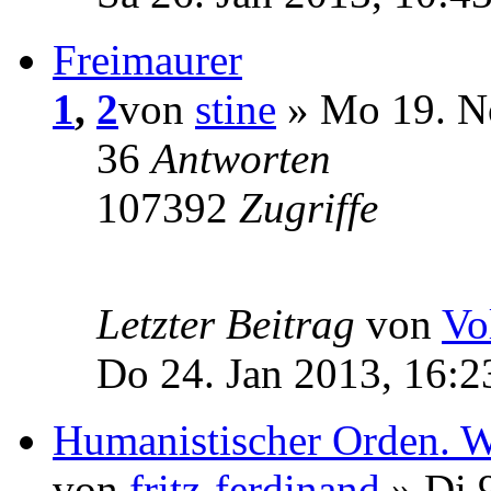
Freimaurer
1
,
2
von
stine
» Mo 19. N
36
Antworten
107392
Zugriffe
Letzter Beitrag
von
Vo
Do 24. Jan 2013, 16:2
Humanistischer Orden. Was
von
fritz-ferdinand
» Di 