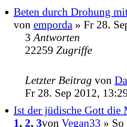
Beten durch Drohung mi
von
emporda
» Fr 28. Se
3
Antworten
22259
Zugriffe
Letzter Beitrag
von
Da
Fr 28. Sep 2012, 13:2
Ist der jüdische Gott die
1
,
2
,
3
von
Vegan33
» So 