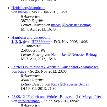
Heidelberg/Mannheim
von
mat-in
» Mo 13. Jun 2011, 14:21
6
Antworten
38739
Zugriffe
Letzter Beitrag
von
mat-in
Mi 7. Aug 2013, 16:40
Hamburg und Umgebung
1
,
2
,
3
,
4
von
HF*******
» Fr 3. Nov 2006, 14:06
71
Antworten
258065
Zugriffe
Letzter Beitrag
von
Nantucket
Mi 7. Aug 2013, 15:16
Letzter Do im Monat - Warstein/Kallenhardt - Stammtisch
von
Katja
» So 25. Nov 2012, 23:05
8
Antworten
45440
Zugriffe
Letzter Beitrag
von
Katja
Di 19. Feb 2013, 21:36
23.09.12 "Freiheit und Würde - Rousseau (1)" Morgenfeier
von
fritz-ferdinand
» Sa 22. Sep 2012, 09:42
0
Antworten