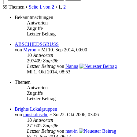
59 Themen •
Seite
1
von
2
•
1
,
2
Bekanntmachungen
Antworten
Zugriffe
Letzter Beitrag
ABSCHIEDSGRUSS
von
Myron
» Mi 10. Sep 2014, 00:00
10
Antworten
297409
Zugriffe
Letzter Beitrag
von
Nanna
Mi 1. Okt 2014, 08:53
Themen
Antworten
Zugriffe
Letzter Beitrag
Brights Lokalgruppen
von
musikdusche
» So 22. Okt 2006, 03:06
18
Antworten
271605
Zugriffe
Letzter Beitrag
von
mat-in
Fr 27. Sep 2013, 06:14