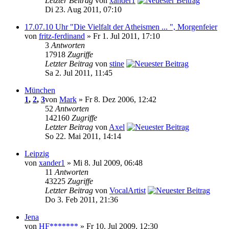
Letzter Beitrag
von
xander1
Di 23. Aug 2011, 07:10
17.07.10 Uhr "Die Vielfalt der Atheismen ... ", Morgenfeier
von
fritz-ferdinand
» Fr 1. Jul 2011, 17:10
3
Antworten
17918
Zugriffe
Letzter Beitrag
von
stine
Sa 2. Jul 2011, 11:45
München
1
,
2
,
3
von
Mark
» Fr 8. Dez 2006, 12:42
52
Antworten
142160
Zugriffe
Letzter Beitrag
von
Axel
So 22. Mai 2011, 14:14
Leipzig
von
xander1
» Mi 8. Jul 2009, 06:48
11
Antworten
43225
Zugriffe
Letzter Beitrag
von
VocalArtist
Do 3. Feb 2011, 21:36
Jena
von
HF*******
» Fr 10. Jul 2009, 12:30