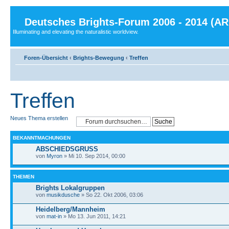
Deutsches Brights-Forum 2006 - 2014 (A
Illuminating and elevating the naturalistic worldview.
Foren-Übersicht
‹
Brights-Bewegung
‹
Treffen
Treffen
Neues Thema erstellen
BEKANNTMACHUNGEN
ABSCHIEDSGRUSS
von
Myron
» Mi 10. Sep 2014, 00:00
THEMEN
Brights Lokalgruppen
von
musikdusche
» So 22. Okt 2006, 03:06
Heidelberg/Mannheim
von
mat-in
» Mo 13. Jun 2011, 14:21