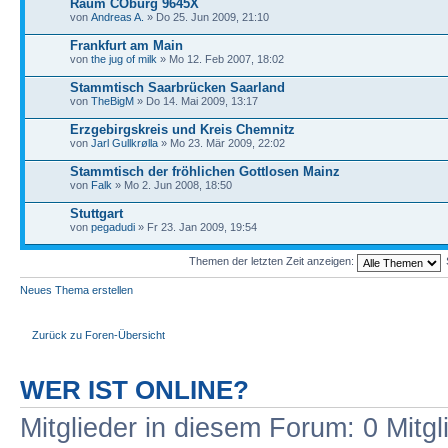
Raum COburg 9645X
von
Andreas A.
» Do 25. Jun 2009, 21:10
Frankfurt am Main
von
the jug of milk
» Mo 12. Feb 2007, 18:02
Stammtisch Saarbrücken Saarland
von
TheBigM
» Do 14. Mai 2009, 13:17
Erzgebirgskreis und Kreis Chemnitz
von
Jarl Gullkrølla
» Mo 23. Mär 2009, 22:02
Stammtisch der fröhlichen Gottlosen Mainz
von
Falk
» Mo 2. Jun 2008, 18:50
Stuttgart
von
pegadudi
» Fr 23. Jan 2009, 19:54
Themen der letzten Zeit anzeigen:
Neues Thema erstellen
Zurück zu Foren-Übersicht
WER IST ONLINE?
Mitglieder in diesem Forum: 0 Mitg