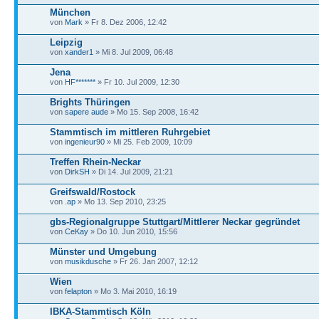
München
von
Mark
» Fr 8. Dez 2006, 12:42
Leipzig
von
xander1
» Mi 8. Jul 2009, 06:48
Jena
von
HF*******
» Fr 10. Jul 2009, 12:30
Brights Thüringen
von
sapere aude
» Mo 15. Sep 2008, 16:42
Stammtisch im mittleren Ruhrgebiet
von
ingenieur90
» Mi 25. Feb 2009, 10:09
Treffen Rhein-Neckar
von
DirkSH
» Di 14. Jul 2009, 21:21
Greifswald/Rostock
von
.ap
» Mo 13. Sep 2010, 23:25
gbs-Regionalgruppe Stuttgart/Mittlerer Neckar gegründet
von
CeKay
» Do 10. Jun 2010, 15:56
Münster und Umgebung
von
musikdusche
» Fr 26. Jan 2007, 12:12
Wien
von
felapton
» Mo 3. Mai 2010, 16:19
IBKA-Stammtisch Köln