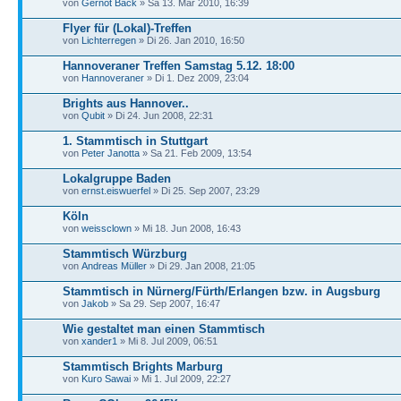
von
Gernot Back
» Sa 13. Mär 2010, 16:39
Flyer für (Lokal)-Treffen
von
Lichterregen
» Di 26. Jan 2010, 16:50
Hannoveraner Treffen Samstag 5.12. 18:00
von
Hannoveraner
» Di 1. Dez 2009, 23:04
Brights aus Hannover..
von
Qubit
» Di 24. Jun 2008, 22:31
1. Stammtisch in Stuttgart
von
Peter Janotta
» Sa 21. Feb 2009, 13:54
Lokalgruppe Baden
von
ernst.eiswuerfel
» Di 25. Sep 2007, 23:29
Köln
von
weissclown
» Mi 18. Jun 2008, 16:43
Stammtisch Würzburg
von
Andreas Müller
» Di 29. Jan 2008, 21:05
Stammtisch in Nürnerg/Fürth/Erlangen bzw. in Augsburg
von
Jakob
» Sa 29. Sep 2007, 16:47
Wie gestaltet man einen Stammtisch
von
xander1
» Mi 8. Jul 2009, 06:51
Stammtisch Brights Marburg
von
Kuro Sawai
» Mi 1. Jul 2009, 22:27