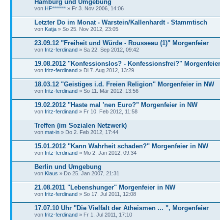
Hamburg und Umgebung
von
HF*******
» Fr 3. Nov 2006, 14:06
Letzter Do im Monat - Warstein/Kallenhardt - Stammtisch
von
Katja
» So 25. Nov 2012, 23:05
23.09.12 "Freiheit und Würde - Rousseau (1)" Morgenfeier
von
fritz-ferdinand
» Sa 22. Sep 2012, 09:42
19.08.2012 "Konfessionslos? - Konfessionsfrei?" Morgenfeie
von
fritz-ferdinand
» Di 7. Aug 2012, 13:29
18.03.12 "Geistiges i.d. Freien Religion" Morgenfeier in NW
von
fritz-ferdinand
» So 11. Mär 2012, 13:56
19.02.2012 "Haste mal 'nen Euro?" Morgenfeier in NW
von
fritz-ferdinand
» Fr 10. Feb 2012, 11:58
Treffen (im Sozialen Netzwerk)
von
mat-in
» Do 2. Feb 2012, 17:44
15.01.2012 "Kann Wahrheit schaden?" Morgenfeier in NW
von
fritz-ferdinand
» Mo 2. Jan 2012, 09:34
Berlin und Umgebung
von
Klaus
» Do 25. Jan 2007, 21:31
21.08.2011 "Lebenshunger" Morgenfeier in NW
von
fritz-ferdinand
» So 17. Jul 2011, 12:08
17.07.10 Uhr "Die Vielfalt der Atheismen ... ", Morgenfeier
von
fritz-ferdinand
» Fr 1. Jul 2011, 17:10