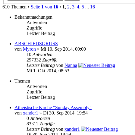
610 Themen •
Seite
1
von
16
•
1
,
2
,
3
,
4
,
5
...
16
Bekanntmachungen
Antworten
Zugriffe
Letzter Beitrag
ABSCHIEDSGRUSS
von
Myron
» Mi 10. Sep 2014, 00:00
10
Antworten
297332
Zugriffe
Letzter Beitrag
von
Nanna
Mi 1. Okt 2014, 08:53
Themen
Antworten
Zugriffe
Letzter Beitrag
Atheistische Kirche "Sunday Assembly"
von
xander1
» Di 30. Sep 2014, 19:54
0
Antworten
83311
Zugriffe
Letzter Beitrag
von
xander1
Di 30. Sep 2014, 19:54