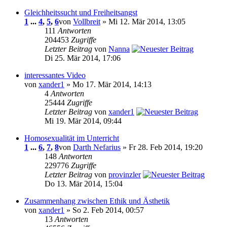
Gleichheitssucht und Freiheitsangst
1
...
4
,
5
,
6
von
Vollbreit
» Mi 12. Mär 2014, 13:05
111
Antworten
204453
Zugriffe
Letzter Beitrag
von
Nanna
Di 25. Mär 2014, 17:06
interessantes Video
von
xander1
» Mo 17. Mär 2014, 14:13
4
Antworten
25444
Zugriffe
Letzter Beitrag
von
xander1
Mi 19. Mär 2014, 09:44
Homosexualität im Unterricht
1
...
6
,
7
,
8
von
Darth Nefarius
» Fr 28. Feb 2014, 19:20
148
Antworten
229776
Zugriffe
Letzter Beitrag
von
provinzler
Do 13. Mär 2014, 15:04
Zusammenhang zwischen Ethik und Ästhetik
von
xander1
» So 2. Feb 2014, 00:57
13
Antworten