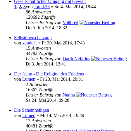
Gesellschaftlicher Umgang mit Gewalt
1
,
2
,
3
von
Jounk33
» So 4. Mai 2014, 18:44
56
Antworten
120692
Zugriffe
Letzter Beitrag
von
Vollbreit
Do 5. Jun 2014, 18:32
Selbstüberschätzung
von
xander1
» Fr 30. Mai 2014, 17:43
15
Antworten
44782
Zugriffe
Letzter Beitrag
von
Darth Nefarius
Di 3. Jun 2014, 13:41
Der Islam - Die Religion des Friedens
von
Lumen
» Fr 23. Mai 2014, 20:31
2
Antworten
16367
Zugriffe
Letzter Beitrag
von
Nanna
Sa 24. Mai 2014, 09:28
Die Scheinheiligen
von
Lumen
» Mi 14. Mai 2014, 19:49
12
Antworten
40481
Zugriffe