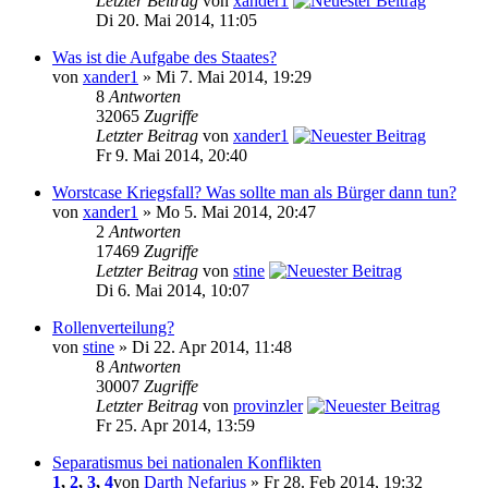
Letzter Beitrag
von
xander1
Di 20. Mai 2014, 11:05
Was ist die Aufgabe des Staates?
von
xander1
» Mi 7. Mai 2014, 19:29
8
Antworten
32065
Zugriffe
Letzter Beitrag
von
xander1
Fr 9. Mai 2014, 20:40
Worstcase Kriegsfall? Was sollte man als Bürger dann tun?
von
xander1
» Mo 5. Mai 2014, 20:47
2
Antworten
17469
Zugriffe
Letzter Beitrag
von
stine
Di 6. Mai 2014, 10:07
Rollenverteilung?
von
stine
» Di 22. Apr 2014, 11:48
8
Antworten
30007
Zugriffe
Letzter Beitrag
von
provinzler
Fr 25. Apr 2014, 13:59
Separatismus bei nationalen Konflikten
1
,
2
,
3
,
4
von
Darth Nefarius
» Fr 28. Feb 2014, 19:32