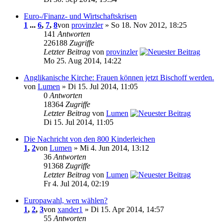
Euro-/Finanz- und Wirtschaftskrisen
1
...
6
,
7
,
8
von
provinzler
» So 18. Nov 2012, 18:25
141
Antworten
226188
Zugriffe
Letzter Beitrag
von
provinzler
Mo 25. Aug 2014, 14:22
Anglikanische Kirche: Frauen können jetzt Bischoff werden.
von
Lumen
» Di 15. Jul 2014, 11:05
0
Antworten
18364
Zugriffe
Letzter Beitrag
von
Lumen
Di 15. Jul 2014, 11:05
Die Nachricht von den 800 Kinderleichen
1
,
2
von
Lumen
» Mi 4. Jun 2014, 13:12
36
Antworten
91368
Zugriffe
Letzter Beitrag
von
Lumen
Fr 4. Jul 2014, 02:19
Europawahl, wen wählen?
1
,
2
,
3
von
xander1
» Di 15. Apr 2014, 14:57
55
Antworten