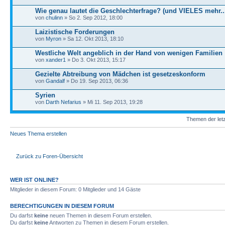
Wie genau lautet die Geschlechterfrage? (und VIELES mehr..
von
chulinn
» So 2. Sep 2012, 18:00
Laizistische Forderungen
von
Myron
» Sa 12. Okt 2013, 18:10
Westliche Welt angeblich in der Hand von wenigen Familien
von
xander1
» Do 3. Okt 2013, 15:17
Gezielte Abtreibung von Mädchen ist gesetzeskonform
von
Gandalf
» Do 19. Sep 2013, 06:36
Syrien
von
Darth Nefarius
» Mi 11. Sep 2013, 19:28
Themen der letz
Neues Thema erstellen
Zurück zu Foren-Übersicht
WER IST ONLINE?
Mitglieder in diesem Forum: 0 Mitglieder und 14 Gäste
BERECHTIGUNGEN IN DIESEM FORUM
Du darfst
keine
neuen Themen in diesem Forum erstellen.
Du darfst
keine
Antworten zu Themen in diesem Forum erstellen.