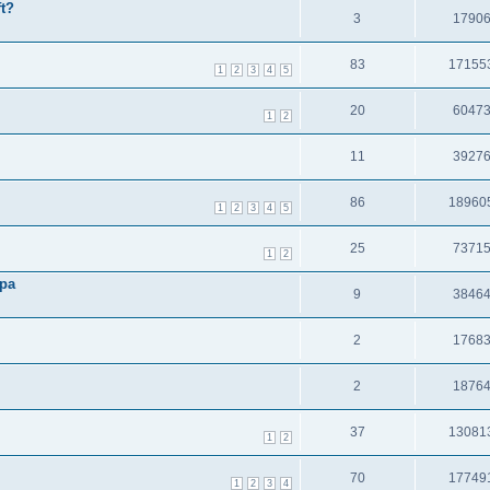
t?
3
1790
83
17155
1
2
3
4
5
20
6047
1
2
11
3927
86
18960
1
2
3
4
5
25
7371
1
2
opa
9
3846
2
1768
2
1876
37
13081
1
2
70
17749
1
2
3
4