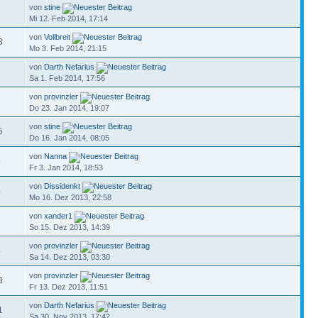
von
stine
6
Mi 12. Feb 2014, 17:14
von
Vollbreit
3
Mo 3. Feb 2014, 21:15
von
Darth Nefarius
3
Sa 1. Feb 2014, 17:56
von
provinzler
6
Do 23. Jan 2014, 19:07
von
stine
5
Do 16. Jan 2014, 08:05
von
Nanna
5
Fr 3. Jan 2014, 18:53
von
Dissidenkt
4
Mo 16. Dez 2013, 22:58
von
xander1
3
So 15. Dez 2013, 14:39
von
provinzler
4
Sa 14. Dez 2013, 03:30
von
provinzler
3
Fr 13. Dez 2013, 11:51
von
Darth Nefarius
1
Sa 30. Nov 2013, 17:42