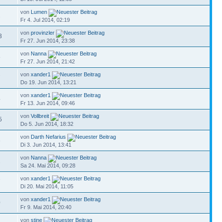
von
Lumen
2
Fr 4. Jul 2014, 02:19
von
provinzler
3
Fr 27. Jun 2014, 23:38
von
Nanna
5
Fr 27. Jun 2014, 21:42
von
xander1
7
Do 19. Jun 2014, 13:21
von
xander1
4
Fr 13. Jun 2014, 09:46
von
Vollbreit
5
Do 5. Jun 2014, 18:32
von
Darth Nefarius
8
Di 3. Jun 2014, 13:41
von
Nanna
1
Sa 24. Mai 2014, 09:28
von
xander1
7
Di 20. Mai 2014, 11:05
von
xander1
0
Fr 9. Mai 2014, 20:40
von
stine