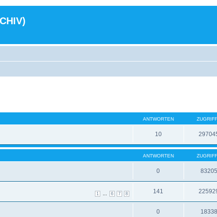
RCHIV)
ANTWORTEN
ZUGRIF
10
29704
ANTWORTEN
ZUGRIF
0
8320
141
22592
...
1
6
7
8
0
1833