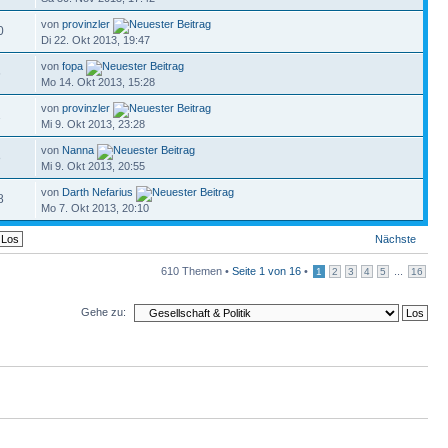
von
provinzler
0
Di 22. Okt 2013, 19:47
von
fopa
6
Mo 14. Okt 2013, 15:28
von
provinzler
1
Mi 9. Okt 2013, 23:28
von
Nanna
8
Mi 9. Okt 2013, 20:55
von
Darth Nefarius
8
Mo 7. Okt 2013, 20:10
Nächste
610 Themen •
Seite
1
von
16
•
...
1
2
3
4
5
16
Gehe zu: