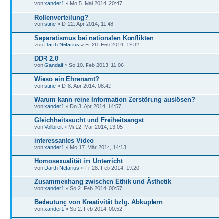
von
xander1
» Mo 5. Mai 2014, 20:47
Rollenverteilung?
von
stine
» Di 22. Apr 2014, 11:48
Separatismus bei nationalen Konflikten
von
Darth Nefarius
» Fr 28. Feb 2014, 19:32
DDR 2.0
von
Gandalf
» So 10. Feb 2013, 11:06
Wieso ein Ehrenamt?
von
stine
» Di 8. Apr 2014, 08:42
Warum kann reine Information Zerstörung auslösen?
von
xander1
» Do 3. Apr 2014, 14:57
Gleichheitssucht und Freiheitsangst
von
Vollbreit
» Mi 12. Mär 2014, 13:05
interessantes Video
von
xander1
» Mo 17. Mär 2014, 14:13
Homosexualität im Unterricht
von
Darth Nefarius
» Fr 28. Feb 2014, 19:20
Zusammenhang zwischen Ethik und Ästhetik
von
xander1
» So 2. Feb 2014, 00:57
Bedeutung von Kreativität bzlg. Abkupfern
von
xander1
» So 2. Feb 2014, 00:52