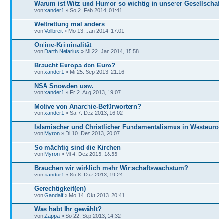
Warum ist Witz und Humor so wichtig in unserer Gesellschaf
von
xander1
» So 2. Feb 2014, 01:41
Weltrettung mal anders
von
Vollbreit
» Mo 13. Jan 2014, 17:01
Online-Kriminalität
von
Darth Nefarius
» Mi 22. Jan 2014, 15:58
Braucht Europa den Euro?
von
xander1
» Mi 25. Sep 2013, 21:16
NSA Snowden usw.
von
xander1
» Fr 2. Aug 2013, 19:07
Motive von Anarchie-Befürwortern?
von
xander1
» Sa 7. Dez 2013, 16:02
Islamischer und Christlicher Fundamentalismus in Westeur
von
Myron
» Di 10. Dez 2013, 20:07
So mächtig sind die Kirchen
von
Myron
» Mi 4. Dez 2013, 18:33
Brauchen wir wirklich mehr Wirtschaftswachstum?
von
xander1
» So 8. Dez 2013, 19:24
Gerechtigkeit(en)
von
Gandalf
» Mo 14. Okt 2013, 20:41
Was habt Ihr gewählt?
von
Zappa
» So 22. Sep 2013, 14:32