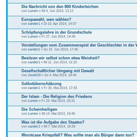
Die Nachricht von den 800 Kinderleichen
von
Lumen
» Mi 4. Jun 2014, 13:12
Europawahl, wen wählen?
von
xander1
» Di 15. Apr 2014, 14:57
Schöpfungslehre in der Grundschule
von
Lumen
» Fr 27. Jun 2014, 14:49
Vorstellungen vom Zusammenspiel der Geschlechter in der 
von
xander1
» So 15. Jun 2014, 17:45
Besitzen wir selbst schon etwa Weisheit?
von
xander1
» Mi 11. Jun 2014, 11:10
Gesellschaftlicher Umgang mit Gewalt
von
Jounk33
» So 4. Mai 2014, 18:44
Selbstüberschätzung
von
xander1
» Fr 30. Mai 2014, 17:43
Der Islam - Die Religion des Friedens
von
Lumen
» Fr 23. Mai 2014, 20:31
Die Scheinheiligen
von
Lumen
» Mi 14. Mai 2014, 19:49
Was ist die Aufgabe des Staates?
von
xander1
» Mi 7. Mai 2014, 19:29
Worstcase Kriegsfall? Was sollte man als Bürger dann tun?