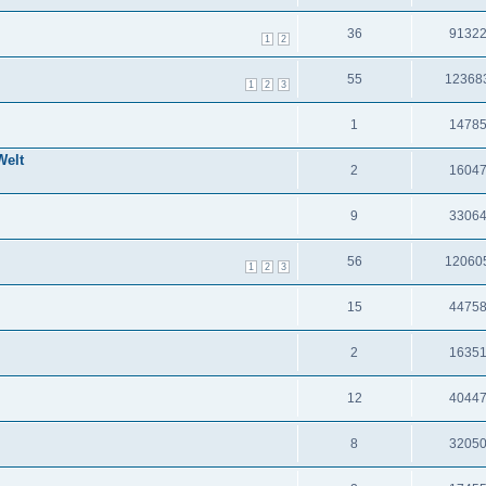
36
9132
1
2
55
12368
1
2
3
1
1478
Welt
2
1604
9
3306
56
12060
1
2
3
15
4475
2
1635
12
4044
8
3205