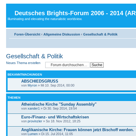
Deutsches Brights-Forum 2006 - 2014 (A
Illuminating and elevating the naturalistic worldview.
Foren-Übersicht
‹
Allgemeine Diskussion
‹
Gesellschaft & Politik
Gesellschaft & Politik
Neues Thema erstellen
BEKANNTMACHUNGEN
ABSCHIEDSGRUSS
von
Myron
» Mi 10. Sep 2014, 00:00
THEMEN
Atheistische Kirche "Sunday Assembly"
von
xander1
» Di 30. Sep 2014, 19:54
Euro-/Finanz- und Wirtschaftskrisen
von
provinzler
» So 18. Nov 2012, 18:25
Anglikanische Kirche: Frauen können jetzt Bischoff werden.
von
Lumen
» Di 15. Jul 2014, 11:05