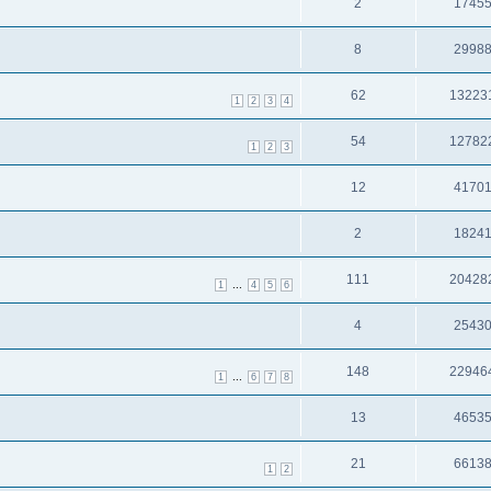
2
1745
8
2998
62
13223
1
2
3
4
54
12782
1
2
3
12
4170
2
1824
111
20428
...
1
4
5
6
4
2543
148
22946
...
1
6
7
8
13
4653
21
6613
1
2