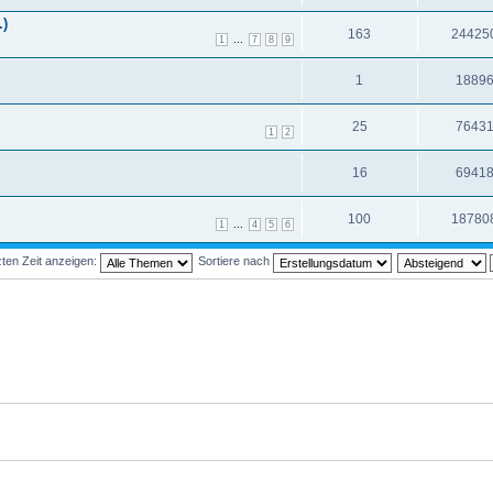
.)
163
24425
...
1
7
8
9
1
1889
25
7643
1
2
16
6941
100
18780
...
1
4
5
6
ten Zeit anzeigen:
Sortiere nach