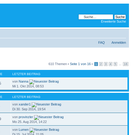
Erweiterte Suche
FAQ
Anmelden
610 Themen •
Seite
1
von
16
•
...
1
2
3
4
5
16
FE
LETZTER BEITRAG
von
Nanna
5
Mi 1. Okt 2014, 08:53
FE
LETZTER BEITRAG
von
xander1
5
Di 30. Sep 2014, 19:54
von
provinzler
9
Mo 25. Aug 2014, 14:22
von
Lumen
8
Di 15. Jul 2014, 11:05