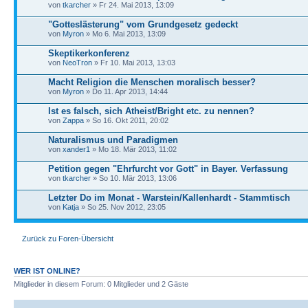
von
tkarcher
» Fr 24. Mai 2013, 13:09
"Gotteslästerung" vom Grundgesetz gedeckt
von
Myron
» Mo 6. Mai 2013, 13:09
Skeptikerkonferenz
von
NeoTron
» Fr 10. Mai 2013, 13:03
Macht Religion die Menschen moralisch besser?
von
Myron
» Do 11. Apr 2013, 14:44
Ist es falsch, sich Atheist/Bright etc. zu nennen?
von
Zappa
» So 16. Okt 2011, 20:02
Naturalismus und Paradigmen
von
xander1
» Mo 18. Mär 2013, 11:02
Petition gegen "Ehrfurcht vor Gott" in Bayer. Verfassung
von
tkarcher
» So 10. Mär 2013, 13:06
Letzter Do im Monat - Warstein/Kallenhardt - Stammtisch
von
Katja
» So 25. Nov 2012, 23:05
Zurück zu Foren-Übersicht
WER IST ONLINE?
Mitglieder in diesem Forum: 0 Mitglieder und 2 Gäste