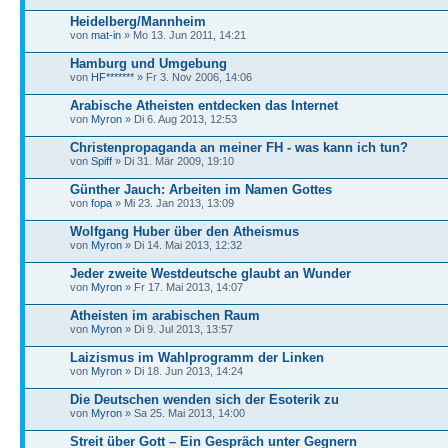
Heidelberg/Mannheim
von
mat-in
» Mo 13. Jun 2011, 14:21
Hamburg und Umgebung
von
HF*******
» Fr 3. Nov 2006, 14:06
Arabische Atheisten entdecken das Internet
von
Myron
» Di 6. Aug 2013, 12:53
Christenpropaganda an meiner FH - was kann ich tun?
von
Spiff
» Di 31. Mär 2009, 19:10
Günther Jauch: Arbeiten im Namen Gottes
von
fopa
» Mi 23. Jan 2013, 13:09
Wolfgang Huber über den Atheismus
von
Myron
» Di 14. Mai 2013, 12:32
Jeder zweite Westdeutsche glaubt an Wunder
von
Myron
» Fr 17. Mai 2013, 14:07
Atheisten im arabischen Raum
von
Myron
» Di 9. Jul 2013, 13:57
Laizismus im Wahlprogramm der Linken
von
Myron
» Di 18. Jun 2013, 14:24
Die Deutschen wenden sich der Esoterik zu
von
Myron
» Sa 25. Mai 2013, 14:00
Streit über Gott – Ein Gespräch unter Gegnern