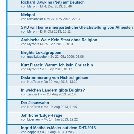
Richard Dawkins (Net) auf Deutsch
von
Myron
» Mi 4. Dez 2013, 18:46
Nickpol
von
ralfbiebeler
» Mi 27. Nov 2013, 22:04
SPD will keine innerparteiliche Gleichstellung von Atheisten
von
Myron
» Di 8. Okt 2013, 18:11
Arabische Welt: Kein Staat ohne Religion
von
Myron
» Mi 25. Sep 2013, 18:31
Brights Lokalgruppen
von
musikdusche
» So 22. Okt 2006, 03:06
Kurt Flasch: Warum ich kein Christ bin
von
Myron
» So 1. Sep 2013, 01:17
Diskriminierung von Nichtreligiösen
von
NeoTron
» Do 22. Aug 2013, 13:22
In welchen Ländern gibts Brights?
von
xander1
» Fr 23. Aug 2013, 20:14
Der Jesuswahn
von
NeoTron
» Mo 19. Aug 2013, 11:07
Jährliche 'Edge'-Frage
von
Libertaer
» Mo 14. Jan 2013, 12:22
Ingrid Matthäus-Maier auf dem DHT-2013
von
Zappa
» Sa 10. Aug 2013, 17:05