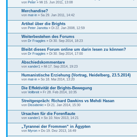
von
Peter
» Mi 15. Jun 2011, 13:08
Merchandise?
von
mat-in
» Sa 29. Jan 2011, 14:42
Artikel über die Brights
von
Peter Janotta
» Di 22. Jan 2008, 12:59
Weiterbestehen des Forums
von
Dr Fraggles
» Di 30. Sep 2014, 18:23
Bleibt dieses Forum online um darin lesen zu können?
von
Dr Fraggles
» Di 30. Sep 2014, 17:00
Abschiedskommentare
von
xander1
» Mi 17. Sep 2014, 19:23
Humanistische Erziehung (Vortrag, Heidelberg, 23.5.2014)
von
mat-in
» So 18. Mai 2014, 13:20
Die Effektivität der Brights-Bewegung
von
Vollbreit
» Fr 28. Feb 2014, 10:35
Streitgespräch: Richard Dawkins vs Mehdi Hasan
von
Dissidenkt
» Di 21. Jan 2014, 15:30
Ursachen für die Forenflaute
von
xander1
» So 10. Nov 2013, 14:21
„Tyrannei der Frommen“ in Ägypten
von
Myron
» Do 19. Dez 2013, 16:49