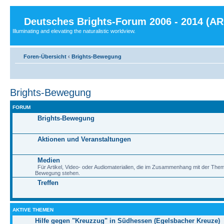
Deutsches Brights-Forum 2006 - 2014 (A
Illuminating and elevating the naturalistic worldview.
Foren-Übersicht
‹
Brights-Bewegung
Brights-Bewegung
FORUM
Brights-Bewegung
Aktionen und Veranstaltungen
Medien
Für Artikel, Video- oder Audiomaterialien, die im Zusammenhang mit der Them
Bewegung stehen.
Treffen
AKTIVE THEMEN
Hilfe gegen "Kreuzzug" in Südhessen (Egelsbacher Kreuze)