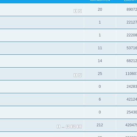
20
8907
1
2
1
2212
1
2220
11
5371
14
6821
25
11060
1
2
0
2428
6
4212
0
2543
212
42047
...
1
9
10
11