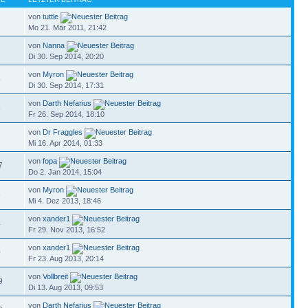
von
tuttle
2
Mo 21. Mär 2011, 21:42
von
Nanna
7
Di 30. Sep 2014, 20:20
von
Myron
8
Di 30. Sep 2014, 17:31
von
Darth Nefarius
6
Fr 26. Sep 2014, 18:10
von
Dr Fraggles
2
Mi 16. Apr 2014, 01:33
von
fopa
7
Do 2. Jan 2014, 15:04
von
Myron
3
Mi 4. Dez 2013, 18:46
von
xander1
4
Fr 29. Nov 2013, 16:52
von
xander1
0
Fr 23. Aug 2013, 20:14
von
Vollbreit
9
Di 13. Aug 2013, 09:53
von
Darth Nefarius