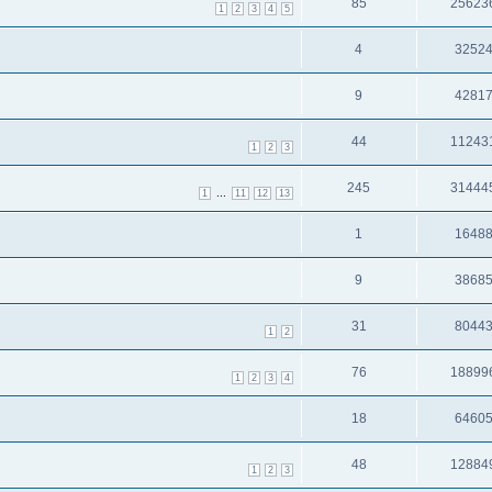
85
25623
1
2
3
4
5
4
3252
9
4281
44
11243
1
2
3
245
31444
...
1
11
12
13
1
1648
9
3868
31
8044
1
2
76
18899
1
2
3
4
18
6460
48
12884
1
2
3