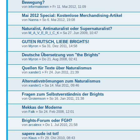
Bewegung?
von
informationen
» Fr 11. Mai 2012, 11:09
Mai 2012 Special: Kostenlose Merchandising-Artikel
von
Nanna
» So 6. Mai 2012, 19:08
Naturalist, Antinaturalist oder Supernaturalist?
von
M_A_V_E_R_I_C_K
» Sa 27. Jun 2009, 10:47
GUTEN RUTSCH, LIEBE BRIGHTS!
von
Myron
» Sa 31. Dez 2011, 14:58
Deutsche Übersetzung von "the Brights"
von
Myron
» Do 21. Aug 2008, 02:41
Quellen für Texte über Naturalismus
von
xander1
» Fr 24. Jun 2011, 21:39
Alternativströmungen zum Naturalismus
von
xander1
» Sa 14. Mai 2011, 09:46
Fragen zum Selbstverständnis der Brights
von
Grotemson
» So 16. Jan 2011, 21:38
Mekkas der Moderne
von
Falk
» So 24. Feb 2008, 12:01
Brights-Forum oder FGH?
von
arcalexx
» Do 1. Jul 2010, 21:58
sapere aude ist tot!
von
Klaus
» Fr 29. Okt 2010, 08:43