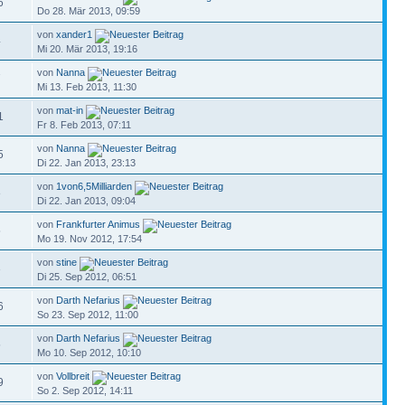
6
Do 28. Mär 2013, 09:59
von
xander1
4
Mi 20. Mär 2013, 19:16
von
Nanna
7
Mi 13. Feb 2013, 11:30
von
mat-in
1
Fr 8. Feb 2013, 07:11
von
Nanna
5
Di 22. Jan 2013, 23:13
von
1von6,5Milliarden
8
Di 22. Jan 2013, 09:04
von
Frankfurter Animus
5
Mo 19. Nov 2012, 17:54
von
stine
3
Di 25. Sep 2012, 06:51
von
Darth Nefarius
6
So 23. Sep 2012, 11:00
von
Darth Nefarius
5
Mo 10. Sep 2012, 10:10
von
Vollbreit
9
So 2. Sep 2012, 14:11