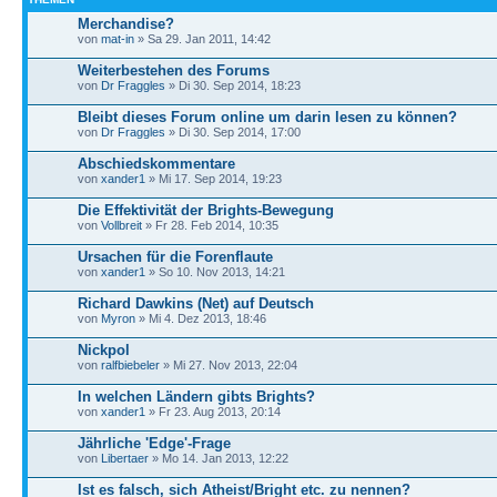
Merchandise?
von
mat-in
» Sa 29. Jan 2011, 14:42
Weiterbestehen des Forums
von
Dr Fraggles
» Di 30. Sep 2014, 18:23
Bleibt dieses Forum online um darin lesen zu können?
von
Dr Fraggles
» Di 30. Sep 2014, 17:00
Abschiedskommentare
von
xander1
» Mi 17. Sep 2014, 19:23
Die Effektivität der Brights-Bewegung
von
Vollbreit
» Fr 28. Feb 2014, 10:35
Ursachen für die Forenflaute
von
xander1
» So 10. Nov 2013, 14:21
Richard Dawkins (Net) auf Deutsch
von
Myron
» Mi 4. Dez 2013, 18:46
Nickpol
von
ralfbiebeler
» Mi 27. Nov 2013, 22:04
In welchen Ländern gibts Brights?
von
xander1
» Fr 23. Aug 2013, 20:14
Jährliche 'Edge'-Frage
von
Libertaer
» Mo 14. Jan 2013, 12:22
Ist es falsch, sich Atheist/Bright etc. zu nennen?