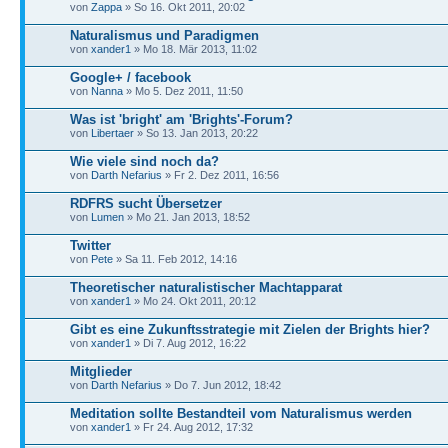
von
Zappa
» So 16. Okt 2011, 20:02
Naturalismus und Paradigmen
von
xander1
» Mo 18. Mär 2013, 11:02
Google+ / facebook
von
Nanna
» Mo 5. Dez 2011, 11:50
Was ist 'bright' am 'Brights'-Forum?
von
Libertaer
» So 13. Jan 2013, 20:22
Wie viele sind noch da?
von
Darth Nefarius
» Fr 2. Dez 2011, 16:56
RDFRS sucht Übersetzer
von
Lumen
» Mo 21. Jan 2013, 18:52
Twitter
von
Pete
» Sa 11. Feb 2012, 14:16
Theoretischer naturalistischer Machtapparat
von
xander1
» Mo 24. Okt 2011, 20:12
Gibt es eine Zukunftsstrategie mit Zielen der Brights hier?
von
xander1
» Di 7. Aug 2012, 16:22
Mitglieder
von
Darth Nefarius
» Do 7. Jun 2012, 18:42
Meditation sollte Bestandteil vom Naturalismus werden
von
xander1
» Fr 24. Aug 2012, 17:32