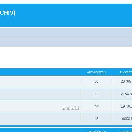
RCHIV)
ANTWORTEN
ZUGRIF
10
29765
13
21542
74
19736
1
2
3
4
18
6000
ANTWORTEN
ZUGRIF