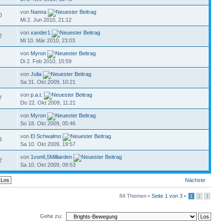
von
Nanna
0
Mi 2. Jun 2010, 21:12
von
xander1
2
Mi 10. Mär 2010, 23:03
von
Myron
5
Di 2. Feb 2010, 15:59
von
Julia
0
Sa 31. Okt 2009, 10:21
von
p.a.t.
7
Do 22. Okt 2009, 11:21
von
Myron
4
So 18. Okt 2009, 05:46
von
El Schwalmo
8
Sa 10. Okt 2009, 19:57
von
1von6,5Milliarden
2
Sa 10. Okt 2009, 09:53
Nächste
84 Themen •
Seite
1
von
3
•
1
2
3
Gehe zu: