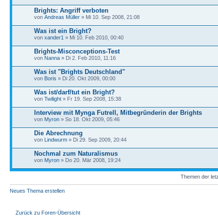
Brights: Angriff verboten
von
Andreas Müller
» Mi 10. Sep 2008, 21:08
Was ist ein Bright?
von
xander1
» Mi 10. Feb 2010, 00:40
Brights-Misconceptions-Test
von
Nanna
» Di 2. Feb 2010, 11:16
Was ist "Brights Deutschland"
von
Boris
» Di 20. Okt 2009, 00:00
Was ist/darf/tut ein Bright?
von
Twilight
» Fr 19. Sep 2008, 15:38
Interview mit Mynga Futrell, Mitbegründerin der Brights
von
Myron
» So 18. Okt 2009, 05:46
Die Abrechnung
von
Lindwurm
» Di 29. Sep 2009, 20:44
Nochmal zum Naturalismus
von
Myron
» Do 20. Mär 2008, 19:24
Themen der letz
Neues Thema erstellen
Zurück zu Foren-Übersicht