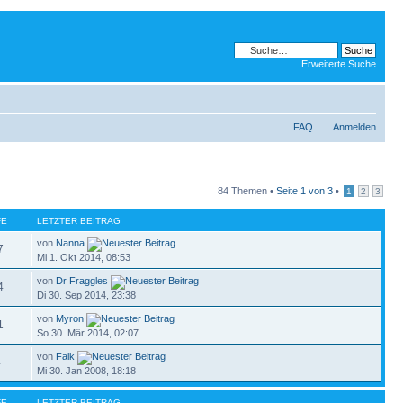
Erweiterte Suche
FAQ
Anmelden
84 Themen •
Seite
1
von
3
•
1
2
3
FE
LETZTER BEITRAG
von
Nanna
7
Mi 1. Okt 2014, 08:53
von
Dr Fraggles
4
Di 30. Sep 2014, 23:38
von
Myron
1
So 30. Mär 2014, 02:07
von
Falk
4
Mi 30. Jan 2008, 18:18
FE
LETZTER BEITRAG