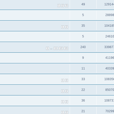
49
12914
1
2
3
5
2889
35
10418
1
2
5
2461
240
33987
...
1
11
12
13
9
4119
11
4033
33
10835
1
2
22
8507
1
2
36
10873
1
2
21
7029
1
2