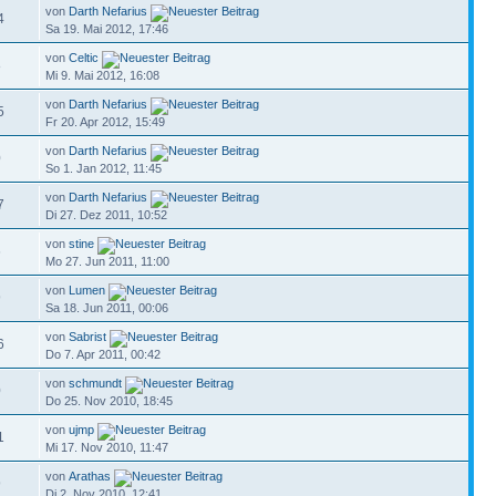
von
Darth Nefarius
4
Sa 19. Mai 2012, 17:46
von
Celtic
8
Mi 9. Mai 2012, 16:08
von
Darth Nefarius
5
Fr 20. Apr 2012, 15:49
von
Darth Nefarius
0
So 1. Jan 2012, 11:45
von
Darth Nefarius
7
Di 27. Dez 2011, 10:52
von
stine
6
Mo 27. Jun 2011, 11:00
von
Lumen
9
Sa 18. Jun 2011, 00:06
von
Sabrist
6
Do 7. Apr 2011, 00:42
von
schmundt
0
Do 25. Nov 2010, 18:45
von
ujmp
1
Mi 17. Nov 2010, 11:47
von
Arathas
9
Di 2. Nov 2010, 12:41