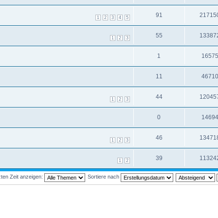
91
21715
1
2
3
4
5
55
13387
1
2
3
1
1657
11
4671
44
12045
1
2
3
0
1469
46
13471
1
2
3
39
11324
1
2
ten Zeit anzeigen:
Sortiere nach