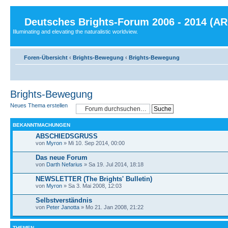
Deutsches Brights-Forum 2006 - 2014 (A
Illuminating and elevating the naturalistic worldview.
Foren-Übersicht
‹
Brights-Bewegung
‹
Brights-Bewegung
Brights-Bewegung
Neues Thema erstellen
BEKANNTMACHUNGEN
ABSCHIEDSGRUSS
von
Myron
» Mi 10. Sep 2014, 00:00
Das neue Forum
von
Darth Nefarius
» Sa 19. Jul 2014, 18:18
NEWSLETTER (The Brights' Bulletin)
von
Myron
» Sa 3. Mai 2008, 12:03
Selbstverständnis
von
Peter Janotta
» Mo 21. Jan 2008, 21:22
THEMEN