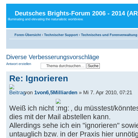
Deutsches Brights-Forum 2006 - 2014 (A
Illuminating and elevating the naturalistic worldview.
Foren-Übersicht
‹
Technischer Support
‹
Technisches und Forenverwaltung
Diverse Verbesserungsvorschläge
Antwort erstellen
Re: Ignorieren
von
1von6,5Milliarden
» Mi 7. Apr 2010, 07:21
Weiß ich nicht
, du müsstest/könnte
dies mit der Mail abstellen kann.
Allerdings sehe ich ein "ignorieren" sowi
untauglich bzw. in der Praxis hier unnöti