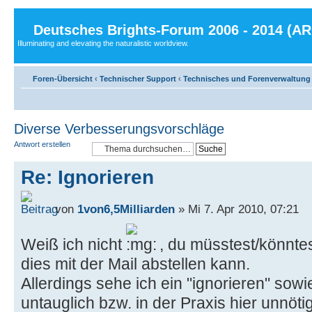
Deutsches Brights-Forum 2006 - 2014 (A
Illuminating and elevating the naturalistic worldview.
Foren-Übersicht
‹
Technischer Support
‹
Technisches und Forenverwaltung
Diverse Verbesserungsvorschläge
Antwort erstellen
Re: Ignorieren
von
1von6,5Milliarden
» Mi 7. Apr 2010, 07:21
Weiß ich nicht
, du müsstest/könnte
dies mit der Mail abstellen kann.
Allerdings sehe ich ein "ignorieren" sowi
untauglich bzw. in der Praxis hier unnöti