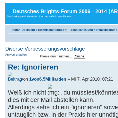
Deutsches Brights-Forum 2006 - 2014 (A
Illuminating and elevating the naturalistic worldview.
Foren-Übersicht
‹
Technischer Support
‹
Technisches und Forenverwaltung
Diverse Verbesserungsvorschläge
Antwort erstellen
Re: Ignorieren
von
1von6,5Milliarden
» Mi 7. Apr 2010, 07:21
Weiß ich nicht
, du müsstest/könnte
dies mit der Mail abstellen kann.
Allerdings sehe ich ein "ignorieren" sowi
untauglich bzw. in der Praxis hier unnöti