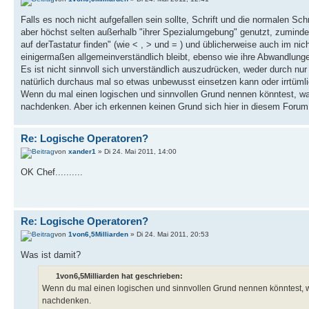
Falls es noch nicht aufgefallen sein sollte, Schrift und die normalen Sc
aber höchst selten außerhalb "ihrer Spezialumgebung" genutzt, zumindes
auf derTastatur finden" (wie < , > und = ) und üblicherweise auch im ni
einigermaßen allgemeinverständlich bleibt, ebenso wie ihre Abwandlung
Es ist nicht sinnvoll sich unverständlich auszudrücken, weder durch 
natürlich durchaus mal so etwas unbewusst einsetzen kann oder irrtüml
Wenn du mal einen logischen und sinnvollen Grund nennen könntest, wa
nachdenken. Aber ich erkennen keinen Grund sich hier in diesem Forum
Re: Logische Operatoren?
von
xander1
» Di 24. Mai 2011, 14:00
OK Chef..........
Re: Logische Operatoren?
von
1von6,5Milliarden
» Di 24. Mai 2011, 20:53
Was ist damit?
1von6,5Milliarden hat geschrieben:
Wenn du mal einen logischen und sinnvollen Grund nennen könntest, 
nachdenken.