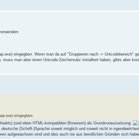
verwenden:
ap.exe) eingegben. Wenn man da auf "Gruppieren nach -> Unicodebereich" geh
muss man aber einen Unicode-Zeichensatz installiert haben, gibts aber kos
map.exe) eingegben.
ufwärts) (und eben HTML-kompatiblen Browsern) als Grundvoraussetzung.
e deutsche (Schrift-)Sprache soweit möglich und soweit nicht in irgendwelchen
toren aufgewachsen sind und dies auch nie aus beruflichen Gründen sich hab