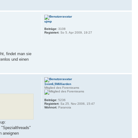
ujmp
Beiträge:
3108
Registriert:
So 5. Apr 2009, 19:27
t, findet man sie
tenlos und einen
1von6,5Milliarden
Mitglied des Forenteams
Beiträge:
5236
Registriert:
Sa 25. Nov 2006, 15:47
Wohnort:
Paranoia
 "Spezialthreads"
en aneignen