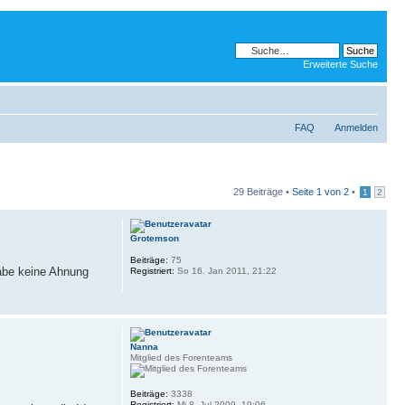
Erweiterte Suche
FAQ
Anmelden
29 Beiträge •
Seite
1
von
2
•
1
2
Grotemson
Beiträge:
75
habe keine Ahnung
Registriert:
So 16. Jan 2011, 21:22
Nanna
Mitglied des Forenteams
Beiträge:
3338
Registriert:
Mi 8. Jul 2009, 19:06