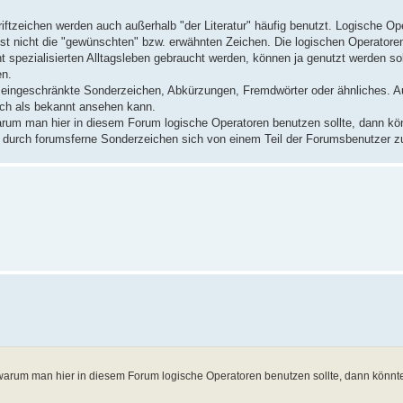
hriftzeichen werden auch außerhalb "der Literatur" häufig benutzt. Logische O
t nicht die "gewünschten" bzw. erwähnten Zeichen. Die logischen Operatoren 
cht spezialisierten Alltagsleben gebraucht werden, können ja genutzt werden s
en.
nur eingeschränkte Sonderzeichen, Abkürzungen, Fremdwörter oder ähnliches.
ich als bekannt ansehen kann.
rum man hier in diesem Forum logische Operatoren benutzen sollte, dann kö
 durch forumsferne Sonderzeichen sich von einem Teil der Forumsbenutzer zu
warum man hier in diesem Forum logische Operatoren benutzen sollte, dann könn