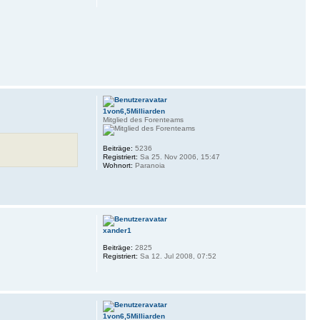
1von6,5Milliarden
Mitglied des Forenteams
Beiträge:
5236
Registriert:
Sa 25. Nov 2006, 15:47
Wohnort:
Paranoia
xander1
Beiträge:
2825
Registriert:
Sa 12. Jul 2008, 07:52
1von6,5Milliarden