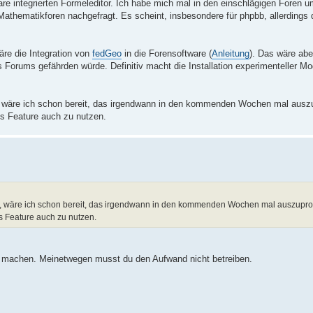
ware integrierten Formeleditor. Ich habe mich mal in den einschlägigen Foren 
Mathematikforen nachgefragt. Es scheint, insbesondere für phpbb, allerdings 
wäre die Integration von
fedGeo
in die Forensoftware (
Anleitung
). Das wäre abe
des Forums gefährden würde. Definitiv macht die Installation experimenteller 
t, wäre ich schon bereit, das irgendwann in den kommenden Wochen mal auszu
es Feature auch zu nutzen.
bt, wäre ich schon bereit, das irgendwann in den kommenden Wochen mal auszupro
s Feature auch zu nutzen.
 machen. Meinetwegen musst du den Aufwand nicht betreiben.