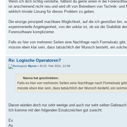
Wenn ich dich richtig verstehe, hättest du gerne einen in die Forensoft
ist anscheinend nicht neu und wird oft von Betreibern von Technik- und 
wirklich triviale Lösung für dieses Problem zu geben.
Die einzige prinzipiell machbare Möglichkeit, auf die ich gestoßen bin, 
experimentelle Angelegenheit, von der unklar ist, ob sie die Stabilität 
Forensoftware komplizierter.
Falls es hier von mehreren Seiten eine Nachfrage nach Formelsatz gib
müsste eben klar sein, dass tatsächlich der Wunsch besteht, ein solch
Re: Logische Operatoren?
von
Myron
» Di 22. Feb 2011, 12:56
Nanna hat geschrieben:
Falls es hier von mehreren Seiten eine Nachfrage nach Formelsatz gi
müsste eben klar sein, dass tatsächlich der Wunsch besteht, ein solche
Davon würden doch nur sehr wenige und auch nur sehr selten Gebrauch
Ich komme mit den folgenden Ersatzzeichen gut zurecht:
Ex
Ax