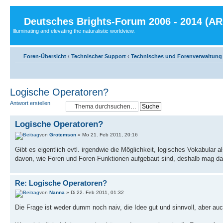
Deutsches Brights-Forum 2006 - 2014 (A
Illuminating and elevating the naturalistic worldview.
Foren-Übersicht
‹
Technischer Support
‹
Technisches und Forenverwaltung
Logische Operatoren?
Antwort erstellen
Logische Operatoren?
von
Grotemson
» Mo 21. Feb 2011, 20:16
Gibt es eigentlich evtl. irgendwie die Möglichkeit, logisches Vokabular 
davon, wie Foren und Foren-Funktionen aufgebaut sind, deshalb mag d
Re: Logische Operatoren?
von
Nanna
» Di 22. Feb 2011, 01:32
Die Frage ist weder dumm noch naiv, die Idee gut und sinnvoll, aber au