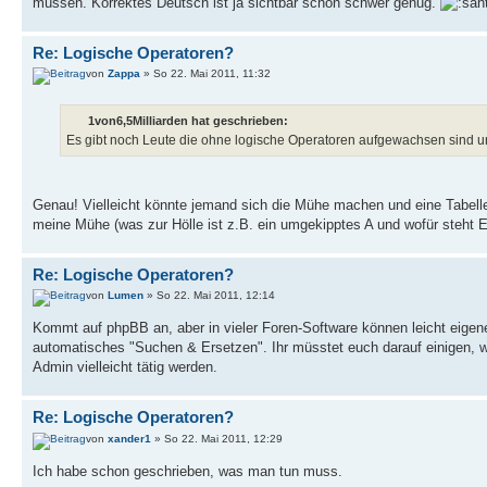
müssen. Korrektes Deutsch ist ja sichtbar schon schwer genug.
Re: Logische Operatoren?
von
Zappa
» So 22. Mai 2011, 11:32
1von6,5Milliarden hat geschrieben:
Es gibt noch Leute die ohne logische Operatoren aufgewachsen sind 
Genau! Vielleicht könnte jemand sich die Mühe machen und eine Tabelle
meine Mühe (was zur Hölle ist z.B. ein umgekipptes A und wofür steht 
Re: Logische Operatoren?
von
Lumen
» So 22. Mai 2011, 12:14
Kommt auf phpBB an, aber in vieler Foren-Software können leicht eigene
automatisches "Suchen & Ersetzen". Ihr müsstet euch darauf einigen, wel
Admin vielleicht tätig werden.
Re: Logische Operatoren?
von
xander1
» So 22. Mai 2011, 12:29
Ich habe schon geschrieben, was man tun muss.