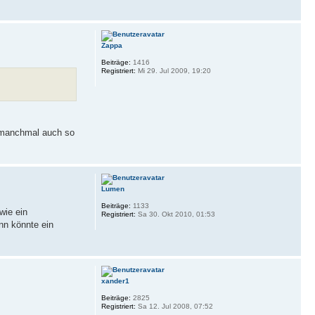
Zappa
Beiträge:
1416
Registriert:
Mi 29. Jul 2009, 19:20
a manchmal auch so
Lumen
Beiträge:
1133
wie ein
Registriert:
Sa 30. Okt 2010, 01:53
nn könnte ein
xander1
Beiträge:
2825
Registriert:
Sa 12. Jul 2008, 07:52