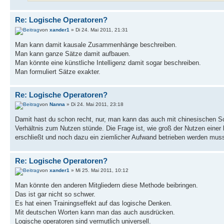
Re: Logische Operatoren?
von
xander1
» Di 24. Mai 2011, 21:31
Man kann damit kausale Zusammenhänge beschreiben.
Man kann ganze Sätze damit aufbauen.
Man könnte eine künstliche Intelligenz damit sogar beschreiben.
Man formuliert Sätze exakter.
Re: Logische Operatoren?
von
Nanna
» Di 24. Mai 2011, 23:18
Damit hast du schon recht, nur, man kann das auch mit chinesischen Sch
Verhältnis zum Nutzen stünde. Die Frage ist, wie groß der Nutzen einer l
erschließt und noch dazu ein ziemlicher Aufwand betrieben werden muss,
Re: Logische Operatoren?
von
xander1
» Mi 25. Mai 2011, 10:12
Man könnte den anderen Mitgliedern diese Methode beibringen.
Das ist gar nicht so schwer.
Es hat einen Trainingseffekt auf das logische Denken.
Mit deutschen Worten kann man das auch ausdrücken.
Logische operatoren sind vermutlich universell.