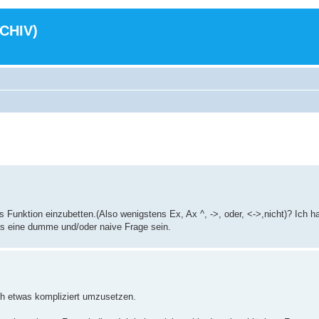
RCHIV)
als Funktion einzubetten.(Also wenigstens Ex, Ax ^, ->, oder, <->,nicht)? Ich 
as eine dumme und/oder naive Frage sein.
ch etwas kompliziert umzusetzen.