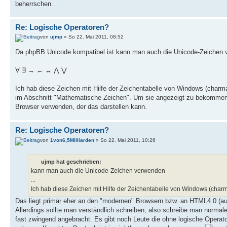
beherrschen.
Re: Logische Operatoren?
von
ujmp
» So 22. Mai 2011, 08:52
Da phpBB Unicode kompatibel ist kann man auch die Unicode-Zeichen 
∀ ∃ → ← ↔ ⋀ ⋁
Ich hab diese Zeichen mit Hilfe der Zeichentabelle von Windows (charm
im Abschnitt "Mathematische Zeichen". Um sie angezeigt zu bekommen, 
Browser verwenden, der das darstellen kann.
Re: Logische Operatoren?
von
1von6,5Milliarden
» So 22. Mai 2011, 10:26
ujmp hat geschrieben:
kann man auch die Unicode-Zeichen verwenden
...
Ich hab diese Zeichen mit Hilfe der Zeichentabelle von Windows (char
Das liegt primär eher an den "modernen" Browsern bzw. an HTML4.0 (a
Allerdings sollte man verständlich schreiben, also schreibe man normal
fast zwingend angebracht. Es gibt noch Leute die ohne logische Opera