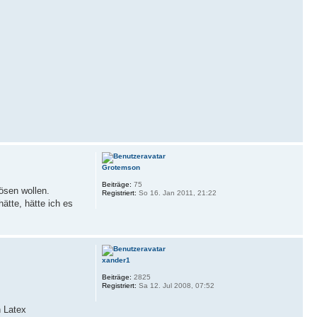
Grotemson
Beiträge:
75
ösen wollen.
Registriert:
So 16. Jan 2011, 21:22
tte, hätte ich es
xander1
Beiträge:
2825
Registriert:
Sa 12. Jul 2008, 07:52
h Latex