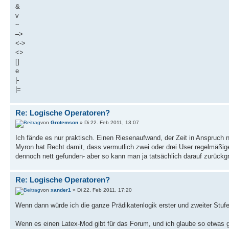
&
v
~
–>
<->
<>
[]
e
|-
|=
Re: Logische Operatoren?
von
Grotemson
» Di 22. Feb 2011, 13:07
Ich fände es nur praktisch. Einen Riesenaufwand, der Zeit in Anspruch n
Myron hat Recht damit, dass vermutlich zwei oder drei User regelmäß
dennoch nett gefunden- aber so kann man ja tatsächlich darauf zurückgre
Re: Logische Operatoren?
von
xander1
» Di 22. Feb 2011, 17:20
Wenn dann würde ich die ganze Prädikatenlogik erster und zweiter Stufe
Wenn es einen Latex-Mod gibt für das Forum, und ich glaube so etwas 