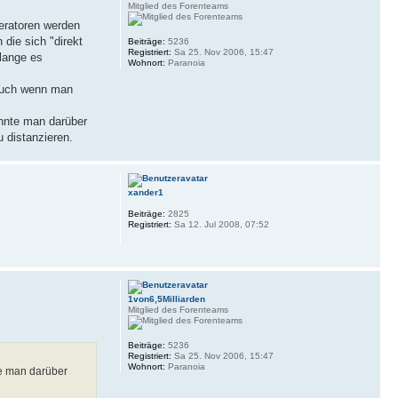
Mitglied des Forenteams
peratoren werden
die sich "direkt
Beiträge:
5236
Registriert:
Sa 25. Nov 2006, 15:47
olange es
Wohnort:
Paranoia
 Auch wenn man
nnte man darüber
 distanzieren.
xander1
Beiträge:
2825
Registriert:
Sa 12. Jul 2008, 07:52
1von6,5Milliarden
Mitglied des Forenteams
Beiträge:
5236
Registriert:
Sa 25. Nov 2006, 15:47
Wohnort:
Paranoia
te man darüber