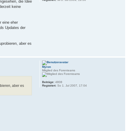
umgesehen, die Idee
derzeit keine
r eine eher
Mods Updates der
probieren, aber es
Myron
Mitglied des Forenteams
Beiträge:
4808
bieren, aber es
Registriert:
So 1. Jul 2007, 17:04