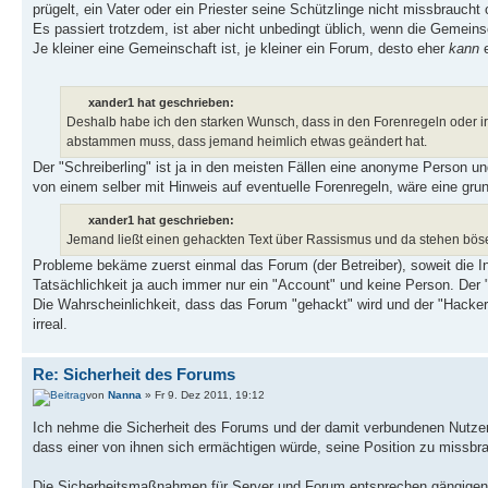
prügelt, ein Vater oder ein Priester seine Schützlinge nicht missbrauch
Es passiert trotzdem, ist aber nicht unbedingt üblich, wenn die Gemeinsc
Je kleiner eine Gemeinschaft ist, je kleiner ein Forum, desto eher
kann
xander1 hat geschrieben:
Deshalb habe ich den starken Wunsch, dass in den Forenregeln oder ir
abstammen muss, dass jemand heimlich etwas geändert hat.
Der "Schreiberling" ist ja in den meisten Fällen eine anonyme Person un
von einem selber mit Hinweis auf eventuelle Forenregeln, wäre eine gru
xander1 hat geschrieben:
Jemand ließt einen gehackten Text über Rassismus und da stehen b
Probleme bekäme zuerst einmal das Forum (der Betreiber), soweit die Inh
Tatsächlichkeit ja auch immer nur ein "Account" und keine Person. De
Die Wahrscheinlichkeit, dass das Forum "gehackt" wird und der "Hacker" 
irreal.
Re: Sicherheit des Forums
von
Nanna
» Fr 9. Dez 2011, 19:12
Ich nehme die Sicherheit des Forums und der damit verbundenen Nutzerd
dass einer von ihnen sich ermächtigen würde, seine Position zu missbr
Die Sicherheitsmaßnahmen für Server und Forum entsprechen gängigen St