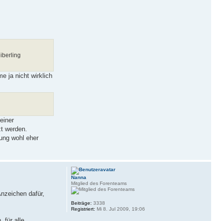
iberling
e ja nicht wirklich
einer
zt werden.
lung wohl eher
Nanna
Mitglied des Forenteams
nzeichen dafür,
Beiträge:
3338
Registriert:
Mi 8. Jul 2009, 19:06
 für alle