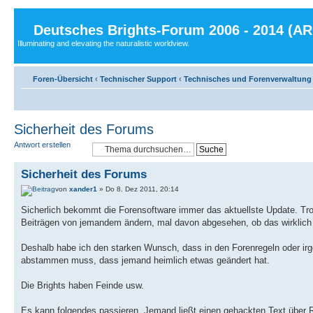
Deutsches Brights-Forum 2006 - 2014 (A
Illuminating and elevating the naturalistic worldview.
Foren-Übersicht
‹
Technischer Support
‹
Technisches und Forenverwaltung
Sicherheit des Forums
Antwort erstellen
Sicherheit des Forums
von
xander1
» Do 8. Dez 2011, 20:14
Sicherlich bekommt die Forensoftware immer das aktuellste Update. Tr
Beiträgen von jemandem ändern, mal davon abgesehen, ob das wirklich 
Deshalb habe ich den starken Wunsch, dass in den Forenregeln oder irg
abstammen muss, dass jemand heimlich etwas geändert hat.
Die Brights haben Feinde usw.
Es kann folgendes passieren. Jemand ließt einen gehackten Text übe