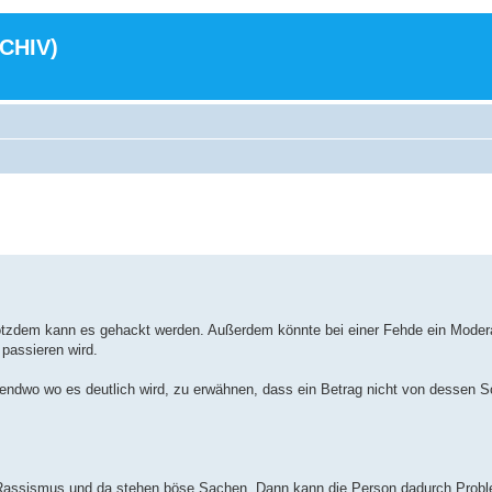
RCHIV)
otzdem kann es gehackt werden. Außerdem könnte bei einer Fehde ein Modera
passieren wird.
endwo wo es deutlich wird, zu erwähnen, dass ein Betrag nicht von dessen Sc
r Rassismus und da stehen böse Sachen. Dann kann die Person dadurch Pro