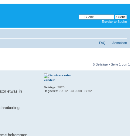
Erweiterte Suche
FAQ
Anmelden
5 Beiträge • Seite
1
von
1
xander1
Beiträge:
2825
tor etwas in
Registriert:
Sa 12. Jul 2008, 07:52
hreiberling
bleme bekommen.