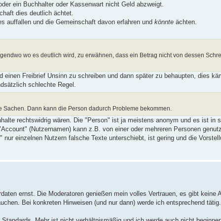
t oder ein Buchhalter oder Kassenwart nicht Geld abzweigt.
haft dies deutlich ächtet.
es auffallen und die Gemeinschaft davon erfahren und
könnte
ächten.
gendwo wo es deutlich wird, zu erwähnen, dass ein Betrag nicht von dessen Schre
d einen Freibrief Unsinn zu schreiben und dann später zu behaupten, dies käm
ndsätzlich schlechte Regel.
öse Sachen. Dann kann die Person dadurch Probleme bekommen.
alte rechtswidrig wären. Die "Person" ist ja meistens anonym und es ist in s
r "Account" (Nutzernamen) kann z.B. von einer oder mehreren Personen genut
nur einzelnen Nutzern falsche Texte unterschiebt, ist gering und die Vorstel
aten ernst. Die Moderatoren genießen mein volles Vertrauen, es gibt keine A
auchen. Bei konkreten Hinweisen (und nur dann) werde ich entsprechend tätig.
andards. Mehr ist nicht verhältnismäßig und ich werde auch nicht beginnen,