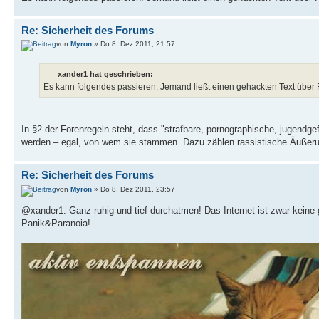
Re: Sicherheit des Forums
von
Myron
» Do 8. Dez 2011, 21:57
xander1 hat geschrieben:
Es kann folgendes passieren. Jemand ließt einen gehackten Text üb
In §2 der Forenregeln steht, dass "strafbare, pornographische, jugendge
werden – egal, von wem sie stammen. Dazu zählen rassistische Äußer
Re: Sicherheit des Forums
von
Myron
» Do 8. Dez 2011, 23:57
@xander1: Ganz ruhig und tief durchatmen! Das Internet ist zwar keine 
Panik&Paranoia!