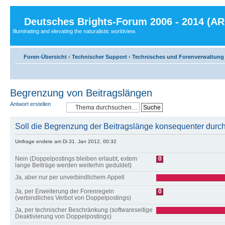
Deutsches Brights-Forum 2006 - 2014 (A
Illuminating and elevating the naturalistic worldview.
Foren-Übersicht
‹
Technischer Support
‹
Technisches und Forenverwaltung
Begrenzung von Beitragslängen
Antwort erstellen
Soll die Begrenzung der Beitragslänge konsequenter durc
Umfrage endete am Di 31. Jan 2012, 00:32
Nein (Doppelpostings bleiben erlaubt, extem
0
lange Beiträge werden weiterhin geduldet)
Ja, aber nur per unverbindlichem Appell
Ja, per Erweiterung der Forenregeln
0
(verbindliches Verbot von Doppelpostings)
Ja, per technischer Beschränkung (softwareseitige
Deaktivierung von Doppelpostings)