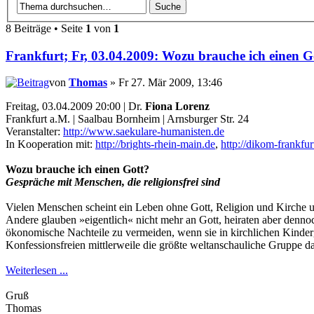
8 Beiträge • Seite
1
von
1
Frankfurt; Fr, 03.04.2009: Wozu brauche ich einen G
von
Thomas
» Fr 27. Mär 2009, 13:46
Freitag, 03.04.2009 20:00 | Dr.
Fiona Lorenz
Frankfurt a.M. | Saalbau Bornheim | Arnsburger Str. 24
Veranstalter:
http://www.saekulare-humanisten.de
In Kooperation mit:
http://brights-rhein-main.de
,
http://dikom-frankfur
Wozu brauche ich einen Gott?
Gespräche mit Menschen, die religionsfrei sind
Vielen Menschen scheint ein Leben ohne Gott, Religion und Kirche un
Andere glauben »eigentlich« nicht mehr an Gott, heiraten aber dennoc
ökonomische Nachteile zu vermeiden, wenn sie in kirchlichen Kinderg
Konfessionsfreien mittlerweile die größte weltanschauliche Gruppe dar
Weiterlesen ...
Gruß
Thomas