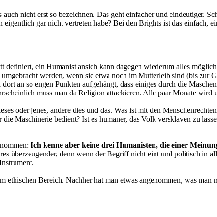
 auch nicht erst so bezeichnen. Das geht einfacher und eindeutiger. S
 eigentlich gar nicht vertreten habe? Bei den Brights ist das einfach, 
tt definiert, ein Humanist ansich kann dagegen wiederum alles möglich
ebracht werden, wenn sie etwa noch im Mutterleib sind (bis zur Gebur
dort an so engen Punkten aufgehängt, dass einiges durch die Maschen fä
scheinlich muss man da Religion attackieren. Alle paar Monate wird u
dieses oder jenes, andere dies und das. Was ist mit den Menschenrechte
die Maschinerie bedient? Ist es humaner, das Volk versklaven zu lasse
genommen:
Ich kenne aber keine drei Humanisten, die einer Meinun
zteres überzeugender, denn wenn der Begriff nicht eint und politisch i
 Instrument.
im ethischen Bereich. Nachher hat man etwas angenommen, was man nic