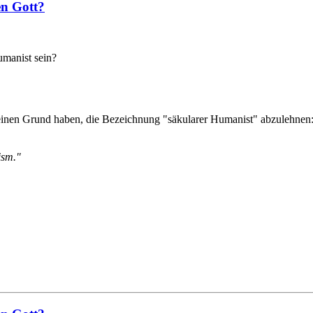
en Gott?
umanist sein?
t einen Grund haben, die Bezeichnung "säkularer Humanist" abzulehnen
ism."