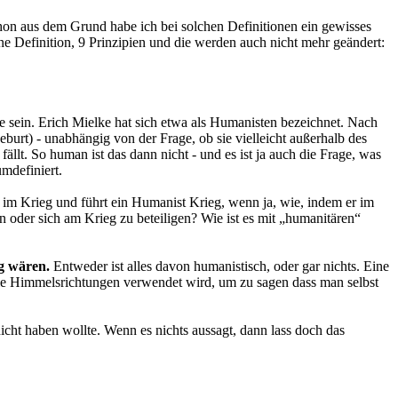
chon aus dem Grund habe ich bei solchen Definitionen ein gewisses
eine Definition, 9 Prinzipien und die werden auch nicht mehr geändert:
e sein. Erich Mielke hat sich etwa als Humanisten bezeichnet. Nach
t) - unabhängig von der Frage, ob sie vielleicht außerhalb des
llt. So human ist das dann nicht - und es ist ja auch die Frage, was
mdefiniert.
n im Krieg und führt ein Humanist Krieg, wenn ja, wie, indem er im
n oder sich am Krieg zu beteiligen? Wie ist es mit „humanitären“
g wären.
Entweder ist alles davon humanistisch, oder gar nichts. Eine
n alle Himmelsrichtungen verwendet wird, um zu sagen dass man selbst
ht haben wollte. Wenn es nichts aussagt, dann lass doch das