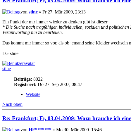
Re: Frankfurt; Fr, 03.04.2009: Wozu brauche ich ein
von
stine
» Fr 27. Mär 2009, 23:13
Ein Punkt der mir immer wieder zu denken gibt ist dieser:
* Die Suche nach tragfähigen individuellen, sozialen und politischen
Verantwortung hin zu beurteilen.
Das kommt mir immer so vor, als ob jemand seine Kleider wechseln mö
LG stine
stine
Beiträge:
8022
Registriert:
Do 27. Sep 2007, 08:47
Website
Nach oben
Re: Frankfurt; Fr, 03.04.2009: Wozu brauche ich ein
von
HF*******
» Mo 30. Mär 2009, 15:46