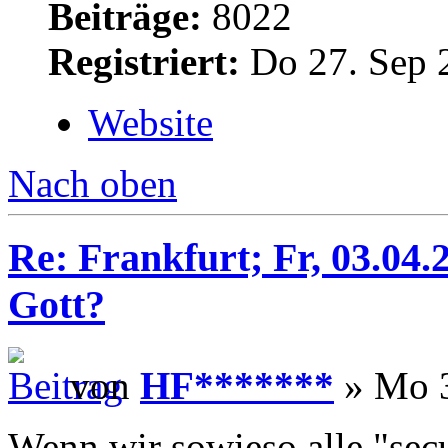
Beiträge:
8022
Registriert:
Do 27. Sep 
Website
Nach oben
Re: Frankfurt; Fr, 03.04
Gott?
von
HF*******
» Mo 3
Wenn wir sowieso alle "sec