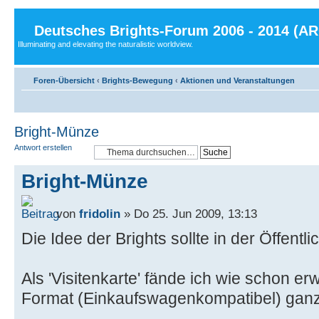
Deutsches Brights-Forum 2006 - 2014 (A
Illuminating and elevating the naturalistic worldview.
Foren-Übersicht
‹
Brights-Bewegung
‹
Aktionen und Veranstaltungen
Bright-Münze
Antwort erstellen
Bright-Münze
von
fridolin
» Do 25. Jun 2009, 13:13
Die Idee der Brights sollte in der Öffentl
Als 'Visitenkarte' fände ich wie schon e
Format (Einkaufswagenkompatibel) ganz 