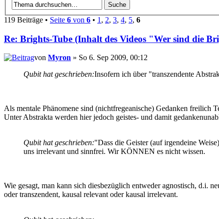
119 Beiträge •
Seite
6
von
6
•
1
,
2
,
3
,
4
,
5
,
6
Re: Brights-Tube (Inhalt des Videos "Wer sind die Br
von
Myron
» So 6. Sep 2009, 00:12
Qubit hat geschrieben:
Insofern ich über "transzendente Abstra
Als mentale Phänomene sind (nichtfregeanische) Gedanken freilich Te
Unter Abstrakta werden hier jedoch geistes- und damit gedankenunab
Qubit hat geschrieben:
"Dass die Geister (auf irgendeine Weise) 
uns irrelevant und sinnfrei. Wir KÖNNEN es nicht wissen.
Wie gesagt, man kann sich diesbezüglich entweder agnostisch, d.i. neu
oder transzendent, kausal relevant oder kausal irrelevant.