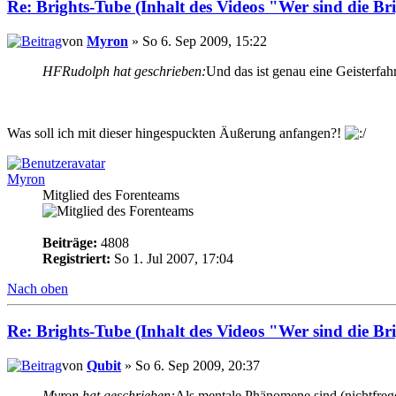
Re: Brights-Tube (Inhalt des Videos "Wer sind die Br
von
Myron
» So 6. Sep 2009, 15:22
HFRudolph hat geschrieben:
Und das ist genau eine Geisterfah
Was soll ich mit dieser hingespuckten Äußerung anfangen?!
Myron
Mitglied des Forenteams
Beiträge:
4808
Registriert:
So 1. Jul 2007, 17:04
Nach oben
Re: Brights-Tube (Inhalt des Videos "Wer sind die Br
von
Qubit
» So 6. Sep 2009, 20:37
Myron hat geschrieben:
Als mentale Phänomene sind (nichtfrege