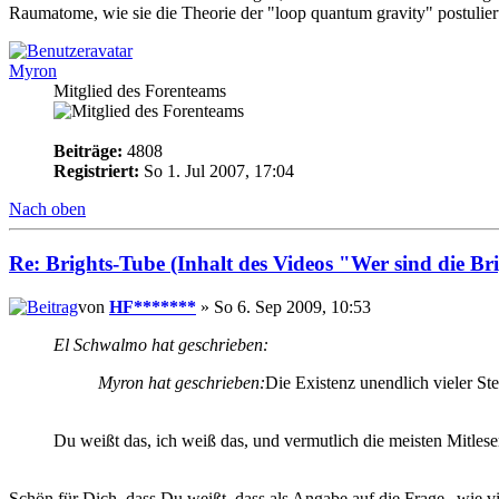
Raumatome, wie sie die Theorie der "loop quantum gravity" postuliert
Myron
Mitglied des Forenteams
Beiträge:
4808
Registriert:
So 1. Jul 2007, 17:04
Nach oben
Re: Brights-Tube (Inhalt des Videos "Wer sind die Br
von
HF*******
» So 6. Sep 2009, 10:53
El Schwalmo hat geschrieben:
Myron hat geschrieben:
Die Existenz unendlich vieler St
Du weißt das, ich weiß das, und vermutlich die meisten Mitles
Schön für Dich, dass Du weißt, dass als Angabe auf die Frage „wie v