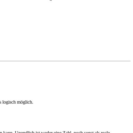
s logisch möglich.
ann. Unendlich ist weder eine Zahl, noch sonst als reale