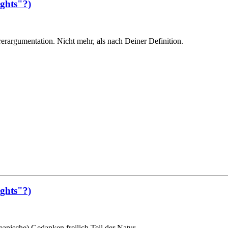
ights"?)
rerargumentation. Nicht mehr, als nach Deiner Definition.
ights"?)
anische) Gedanken freilich Teil der Natur.