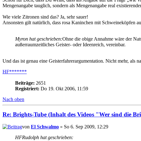
Mengenangabe tauglich, sondern als Mengenangabe real existierender
Wie viele Zitronen sind das? Ja, sehr sauer!
Ansonsten gilt natürlich, dass rosa Kaninchen mit Schweineköpfen auc
Myron hat geschrieben:
Ohne die obige Annahme wäre der Natural
außerraumzeitliches Geister- oder Ideenreich, vereinbar.
Und das ist genau eine Geisterfahrerargumentation. Nicht mehr, als n
HF*******
Beiträge:
2651
Registriert:
Do 19. Okt 2006, 11:59
Nach oben
Re: Brights-Tube (Inhalt des Videos "Wer sind die Br
von
El Schwalmo
» So 6. Sep 2009, 12:29
HFRudolph hat geschrieben: