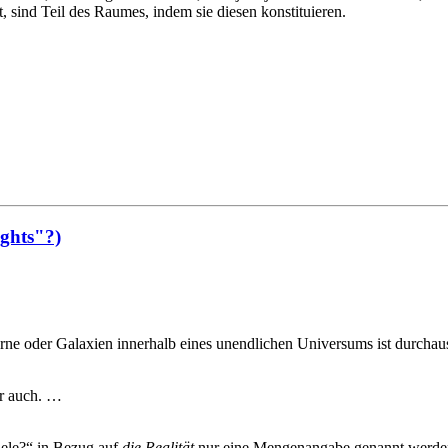
, sind Teil des Raumes, indem sie diesen konstituieren.
ights"?)
erne oder Galaxien innerhalb eines unendlichen Universums ist durchau
er auch. …
iele?“ in Bezug auf
die Realität
nur eine Mengenangabe genannt werden k