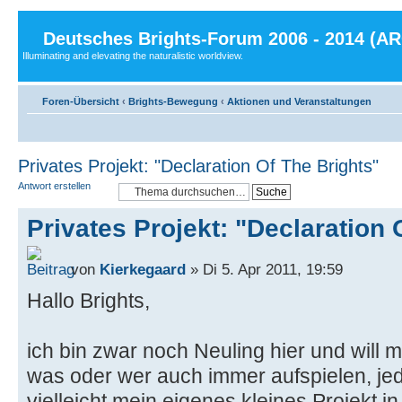
Deutsches Brights-Forum 2006 - 2014 (A
Illuminating and elevating the naturalistic worldview.
Foren-Übersicht
‹
Brights-Bewegung
‹
Aktionen und Veranstaltungen
Privates Projekt: "Declaration Of The Brights"
Antwort erstellen
Privates Projekt: "Declaration 
von
Kierkegaard
» Di 5. Apr 2011, 19:59
Hallo Brights,
ich bin zwar noch Neuling hier und will m
was oder wer auch immer aufspielen, jed
vielleicht mein eigenes kleines Projekt