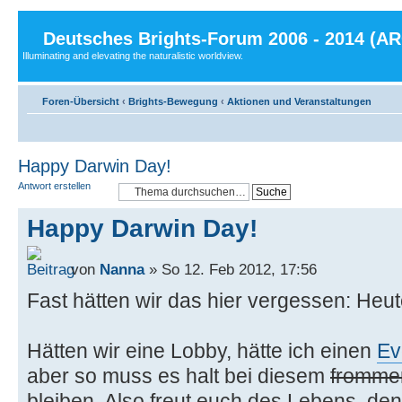
Deutsches Brights-Forum 2006 - 2014 (A
Illuminating and elevating the naturalistic worldview.
Foren-Übersicht
‹
Brights-Bewegung
‹
Aktionen und Veranstaltungen
Happy Darwin Day!
Antwort erstellen
Happy Darwin Day!
von
Nanna
» So 12. Feb 2012, 17:56
Fast hätten wir das hier vergessen: Heut
Hätten wir eine Lobby, hätte ich einen
Ev
aber so muss es halt bei diesem
fromme
bleiben. Also freut euch des Lebens, den