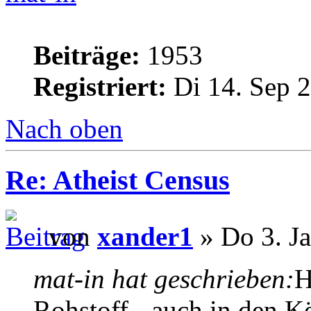
Beiträge:
1953
Registriert:
Di 14. Sep 2
Nach oben
Re: Atheist Census
von
xander1
» Do 3. Ja
mat-in hat geschrieben:
H
Rohstoff - auch in den K