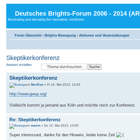
Deutsches Brights-Forum 2006 - 2014 (A
Illuminating and elevating the naturalistic worldview.
Foren-Übersicht
‹
Brights-Bewegung
‹
Aktionen und Veranstaltungen
Skeptikerkonferenz
Antwort erstellen
Skeptikerkonferenz
von
NeoTron
» Fr 10. Mai 2013, 13:03
http://www.gwup.org/
Vielleicht kommt ja jemand aus Köln und möchte noch zur Konferenz.
Re: Skeptikerkonferenz
von
mat-in
» So 12. Mai 2013, 13:05
Super interessant, danke für den Hinweis, leider keine Zeit