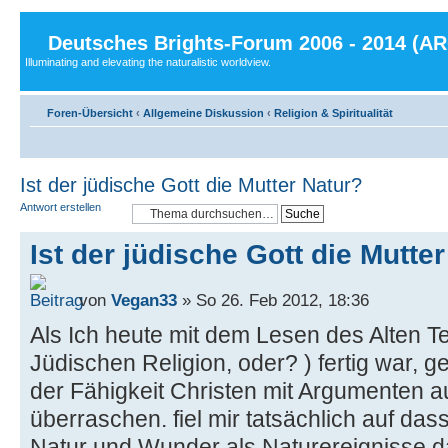
Deutsches Brights-Forum 2006 - 2014 (A
Illuminating and elevating the naturalistic worldview.
Foren-Übersicht
‹
Allgemeine Diskussion
‹
Religion & Spiritualität
Ist der jüdische Gott die Mutter Natur?
Antwort erstellen
Ist der jüdische Gott die Mutte
von
Vegan33
» So 26. Feb 2012, 18:36
Als Ich heute mit dem Lesen des Alten T
Jüdischen Religion, oder? ) fertig war, 
der Fähigkeit Christen mit Argumenten a
überraschen. fiel mir tatsächlich auf das
Natur und Wunder als Naturereignisse da