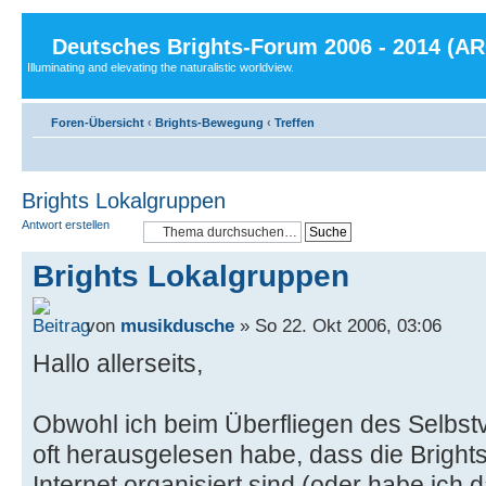
Deutsches Brights-Forum 2006 - 2014 (A
Illuminating and elevating the naturalistic worldview.
Foren-Übersicht
‹
Brights-Bewegung
‹
Treffen
Brights Lokalgruppen
Antwort erstellen
Brights Lokalgruppen
von
musikdusche
» So 22. Okt 2006, 03:06
Hallo allerseits,
Obwohl ich beim Überfliegen des Selbstv
oft herausgelesen habe, dass die Brights
Internet organisiert sind (oder habe ich