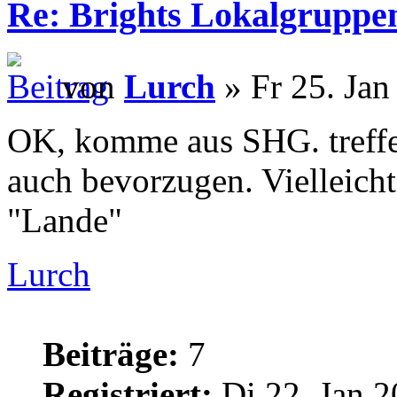
Re: Brights Lokalgruppe
von
Lurch
» Fr 25. Jan
OK, komme aus SHG. treff
auch bevorzugen. Vielleich
"Lande"
Lurch
Beiträge:
7
Registriert:
Di 22. Jan 2