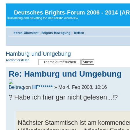
Deutsches Brights-Forum 2006 - 2014 (A
Illuminating and elevating the naturalistic worldview.
Foren-Übersicht
‹
Brights-Bewegung
‹
Treffen
Hamburg und Umgebung
Antwort erstellen
Re: Hamburg und Umgebung
von
HF*******
» Mo 4. Feb 2008, 10:16
? Habe ich hier gar nicht gelesen...!?
Nächster Stammtisch ist am kommenden