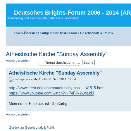
Deutsches Brights-Forum 2006 - 2014 (A
Illuminating and elevating the naturalistic worldview.
Foren-Übersicht
‹
Allgemeine Diskussion
‹
Gesellschaft & Politik
Atheistische Kirche "Sunday Assembly"
Antwort erstellen
Atheistische Kirche "Sunday Assembly"
von
xander1
» Di 30. Sep 2014, 19:54
http://www.stern.de/panorama/sunday-ass ... 41815.html
https://www.youtube.com/watch?v=7eF8x2wwLkM
Mein erster Eindruck ist: Großartig.
Antwort erstellen
Zurück zu Gesellschaft & Politik