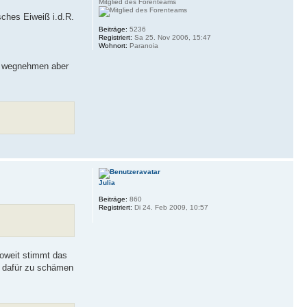
Mitglied des Forenteams
sches Eiweiß i.d.R.
Beiträge:
5236
Registriert:
Sa 25. Nov 2006, 15:47
Wohnort:
Paranoia
t, wegnehmen aber
Julia
Beiträge:
860
Registriert:
Di 24. Feb 2009, 10:57
soweit stimmt das
ht dafür zu schämen