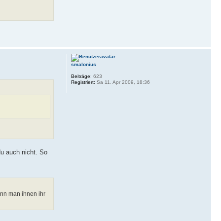
smalonius
Beiträge:
623
Registriert:
Sa 11. Apr 2009, 18:36
du auch nicht. So
enn man ihnen ihr