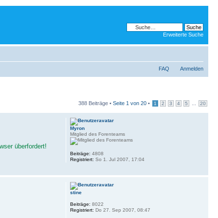
Erweiterte Suche
FAQ
Anmelden
388 Beiträge •
Seite
1
von
20
•
...
1
2
3
4
5
20
Myron
Mitglied des Forenteams
wser überfordert!
Beiträge:
4808
Registriert:
So 1. Jul 2007, 17:04
stine
Beiträge:
8022
Registriert:
Do 27. Sep 2007, 08:47