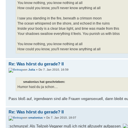
You know nothing, you know nothing at all
How could you know, you'll never know anything at all
I saw you standing in the fire, beneath a crimson moon
The ocean whispered on the shore, and echoed in the ruins
Inside your body is a clear blue light, and time was made from this
Your shadows swallow everything it feels. You punish us with bliss
You know nothing, you know nothing at all
How could you know, you'll never know anything at all
Re: Was hörst du gerade? II
von
Julia
» Do 7. Jan 2010, 16:59
smalonius hat geschrieben:
Humor hast du ja schon....
Pass bloß auf, irgendwann sind alle Frauen vegansexuell, dann bleibt e
Re: Was hörst du gerade? II
von
smalonius
» Do 7. Jan 2010, 18:07
:schmunzel: Als Teilzeit-Veganer muß ich nicht allzusehr aufpassen.