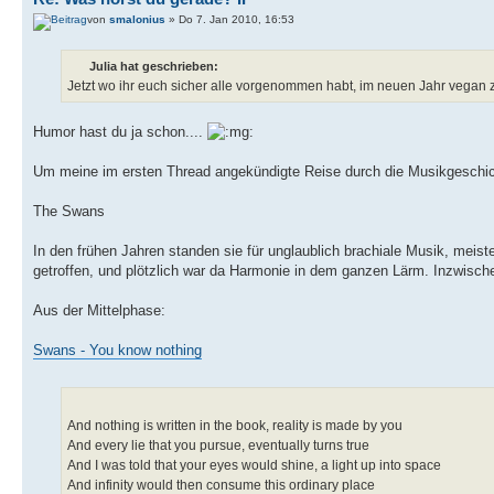
von
smalonius
» Do 7. Jan 2010, 16:53
Julia hat geschrieben:
Jetzt wo ihr euch sicher alle vorgenommen habt, im neuen Jahr vegan zu
Humor hast du ja schon....
Um meine im ersten Thread angekündigte Reise durch die Musikgeschic
The Swans
In den frühen Jahren standen sie für unglaublich brachiale Musik, meis
getroffen, und plötzlich war da Harmonie in dem ganzen Lärm. Inzwisc
Aus der Mittelphase:
Swans - You know nothing
And nothing is written in the book, reality is made by you
And every lie that you pursue, eventually turns true
And I was told that your eyes would shine, a light up into space
And infinity would then consume this ordinary place