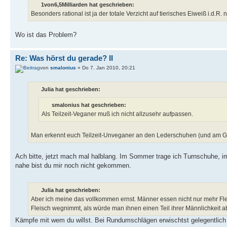
1von6,5Milliarden hat geschrieben:
Besonders rational ist ja der totale Verzicht auf tierisches Eiweiß i.d.R. n
Wo ist das Problem?
Re: Was hörst du gerade? II
von
smalonius
» Do 7. Jan 2010, 20:21
Julia hat geschrieben:
smalonius hat geschrieben:
Als Teilzeit-Veganer muß ich nicht allzusehr aufpassen.
Man erkennt euch Teilzeit-Unveganer an den Lederschuhen (und am G
Ach bitte, jetzt mach mal halblang. Im Sommer trage ich Turnschuhe, i
nahe bist du mir noch nicht gekommen.
Julia hat geschrieben:
Aber ich meine das vollkommen ernst. Männer essen nicht nur mehr Flei
Fleisch wegnimmt, als würde man ihnen einen Teil ihrer Männlichkeit 
Kämpfe mit wem du willst. Bei Rundumschlägen erwischtst gelegentlich 