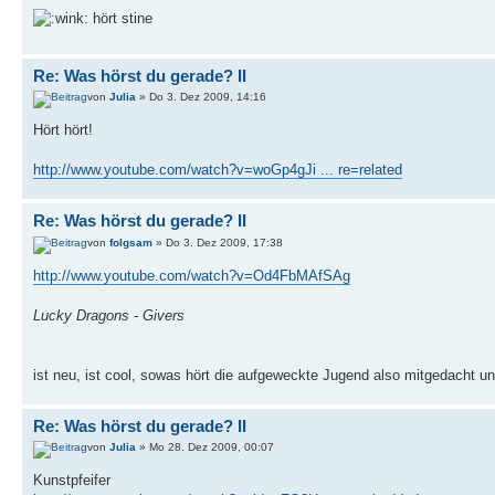
hört stine
Re: Was hörst du gerade? II
von
Julia
» Do 3. Dez 2009, 14:16
Hört hört!
http://www.youtube.com/watch?v=woGp4gJi ... re=related
Re: Was hörst du gerade? II
von
folgsam
» Do 3. Dez 2009, 17:38
http://www.youtube.com/watch?v=Od4FbMAfSAg
Lucky Dragons - Givers
ist neu, ist cool, sowas hört die aufgeweckte Jugend also mitgedacht u
Re: Was hörst du gerade? II
von
Julia
» Mo 28. Dez 2009, 00:07
Kunstpfeifer