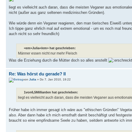
liegt es vielleicht auch daran, dass die meisten Veganer aus emotionalen
nicht (außer aus ganz seltenen medizinischen Gründen).
Wie würde denn ein Veganer reagieren, den man tierisches Eiweiß unt
Ich tippe ganz ehrlich mal auf extrem emotional - um es noch mal freun
auch nicht so sehr freundlich)
<em>Julia</em> hat geschrieben:
Männer essen nicht nur mehr Fleisch
Was die Erziehung durch die Mütter doch so alles anstellt
Re: Was hörst du gerade? II
von
Julia
» Do 7. Jan 2010, 19:22
1von6,5Milliarden hat geschrieben:
liegt es vielleicht auch daran, dass die meisten Veganer aus emotion
Früher habe ich immer gesagt ich wäre aus "ethischen Gründen" Vegeta
also. Aber dann habe ich mich ernsthaft damit beschäftigt und festgest
braucht so eine empfindsame Seele zu haben, seitdem antworte ich immer