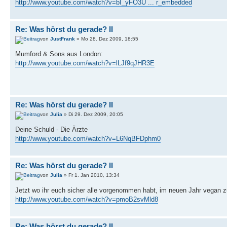
http://www.youtube.com/watch?v=bI_yFO3U ... r_embedded
Re: Was hörst du gerade? II
von
JustFrank
» Mo 28. Dez 2009, 18:55
Mumford & Sons aus London:
http://www.youtube.com/watch?v=lLJf9qJHR3E
Re: Was hörst du gerade? II
von
Julia
» Di 29. Dez 2009, 20:05
Deine Schuld - Die Ärzte
http://www.youtube.com/watch?v=L6NqBFDphm0
Re: Was hörst du gerade? II
von
Julia
» Fr 1. Jan 2010, 13:34
Jetzt wo ihr euch sicher alle vorgenommen habt, im neuen Jahr vegan z
http://www.youtube.com/watch?v=pmoB2svMld8
Re: Was hörst du gerade? II