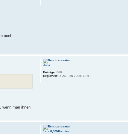
ch auch.
Julia
Beiträge:
860
Registriert:
Di 24. Feb 2009, 10:57
er, wenn man ihnen
1von6,5Milliarden