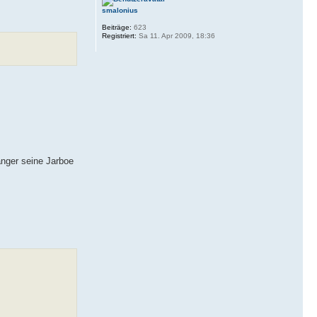
smalonius
Beiträge:
623
Registriert:
Sa 11. Apr 2009, 18:36
änger seine Jarboe