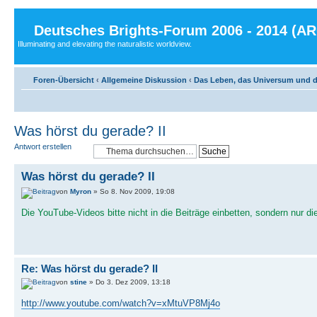
Deutsches Brights-Forum 2006 - 2014 (A
Illuminating and elevating the naturalistic worldview.
Foren-Übersicht
‹
Allgemeine Diskussion
‹
Das Leben, das Universum und d
Was hörst du gerade? II
Antwort erstellen
Was hörst du gerade? II
von
Myron
» So 8. Nov 2009, 19:08
Die YouTube-Videos bitte nicht in die Beiträge einbetten, sondern nur d
Re: Was hörst du gerade? II
von
stine
» Do 3. Dez 2009, 13:18
http://www.youtube.com/watch?v=xMtuVP8Mj4o