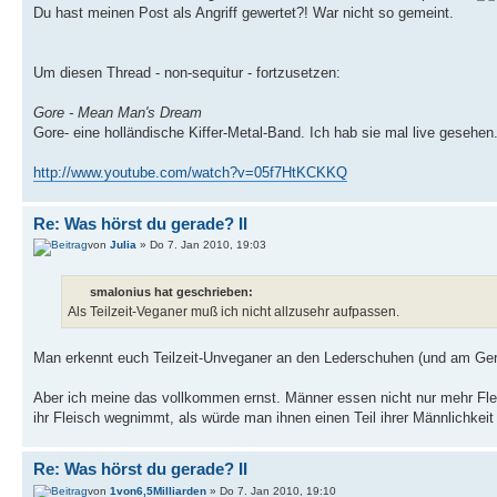
Du hast meinen Post als Angriff gewertet?! War nicht so gemeint.
Um diesen Thread - non-sequitur - fortzusetzen:
Gore - Mean Man's Dream
Gore- eine holländische Kiffer-Metal-Band. Ich hab sie mal live gesehe
http://www.youtube.com/watch?v=05f7HtKCKKQ
Re: Was hörst du gerade? II
von
Julia
» Do 7. Jan 2010, 19:03
smalonius hat geschrieben:
Als Teilzeit-Veganer muß ich nicht allzusehr aufpassen.
Man erkennt euch Teilzeit-Unveganer an den Lederschuhen (und am Ger
Aber ich meine das vollkommen ernst. Männer essen nicht nur mehr Flei
ihr Fleisch wegnimmt, als würde man ihnen einen Teil ihrer Männlichkei
Re: Was hörst du gerade? II
von
1von6,5Milliarden
» Do 7. Jan 2010, 19:10