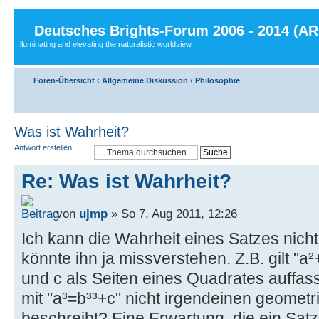
Deutsches Brights-Forum 2006 - 2014 (A
Illuminating and elevating the naturalistic worldview.
Foren-Übersicht
‹
Allgemeine Diskussion
‹
Philosophie
Was ist Wahrheit?
Antwort erstellen
Re: Was ist Wahrheit?
von
ujmp
» So 7. Aug 2011, 12:26
Ich kann die Wahrheit eines Satzes nicht
könnte ihn ja missverstehen. Z.B. gilt "a²
und c als Seiten eines Quadrates auffas
mit "a³=b³³+c" nicht irgendeinen geometr
beschreibt? Eine Erwartung, die ein Satz