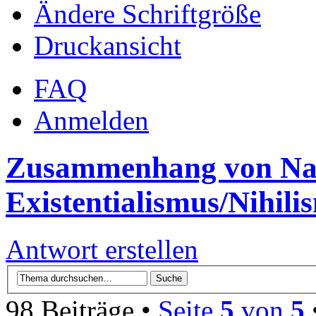
Ändere Schriftgröße
Druckansicht
FAQ
Anmelden
Zusammenhang von Na
Existentialismus/Nihili
Antwort erstellen
98 Beiträge •
Seite
5
von
5