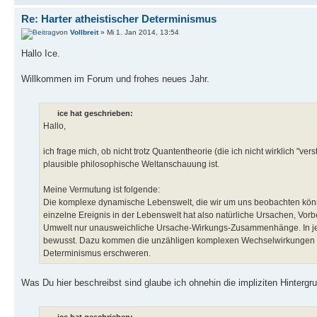
Re: Harter atheistischer Determinismus
von
Vollbreit
» Mi 1. Jan 2014, 13:54
Hallo Ice.
Willkommen im Forum und frohes neues Jahr.
ice hat geschrieben:
Hallo,
ich frage mich, ob nicht trotz Quantentheorie (die ich nicht wirklich "ver
plausible philosophische Weltanschauung ist.
Meine Vermutung ist folgende:
Die komplexe dynamische Lebenswelt, die wir um uns beobachten könne
einzelne Ereignis in der Lebenswelt hat also natürliche Ursachen, Vorb
Umwelt nur unausweichliche Ursache-Wirkungs-Zusammenhänge. In jede
bewusst. Dazu kommen die unzähligen komplexen Wechselwirkungen un
Determinismus erschweren.
Was Du hier beschreibst sind glaube ich ohnehin die impliziten Hinter