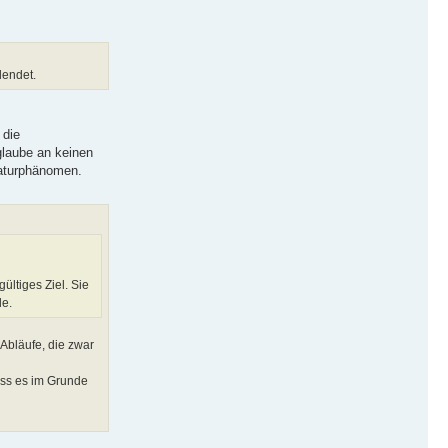
lendet.
 die
 glaube an keinen
 Naturphänomen.
ltiges Ziel. Sie
de.
Abläufe, die zwar
dass es im Grunde