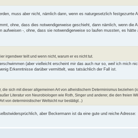
werden, muss aber nicht, nämlich dann, wenn es naturgesetzlich festgezurrte A
mmt, ohne, dass dies notwendigerweise geschieht, dann nämlich, wenn die Ab
en aufweisen -, ohne, dass sie notwendigerweise so laufen mussten, es hätte
er irgendwer teilt und wenn nicht, warum er es nicht tut.
 verschwimmen (aber vielleicht erscheint mir das auch nur so,
weil
ich mich nic
g Erkenntnisse darüber vermittelt, was tatsächlich der Fall ist.
, die sich mit dieser allgemeinen Art von atheistischem Determinismus beziehen (i
ußer Literatur von Neurobiologen wie Roth, Singer und anderer, die den freien Wi
t von deterministischer Weltsicht nur bestätigt...)
selbstwidersprüchlich, aber Beckermann ist da eine gute und reiche Adresse: