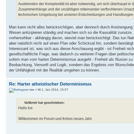
Ausblenden der Komplexität ist aber notwendig, um sich überhaupt in de
Zusammenhänge und die unzähligen miteinander verflochtenen Ursachen
technischen Umgebung bei unseren Entscheidungen und Handlungen b
Man kann nicht alles berücksichtigen, aber dennoch durch Anstrengung g
Wesen antizipieren ständig und machen sich so die Kausalität zunutze
vorhersehbar - abhängig davon, wieviel man berücksichtigt. Das tun Natu
aber natürlich nicht auf einen Plan oder Schicksal hin, sondern bestäti
Interessant ist, was sich aus dieser Anschauung ergibt - ist Freiheit nic
gesellschaftliche Frage, was dadurch zu weiteren Fragen über politische
sofern man vom harten Determinismus ausgeht - Freiheit als Illusion zu be
Beobachtung, Vernunft und Logik, sondern das Ergebnis von Wunschdenk
der Unfähigkeit mit der Realität umgehen zu können.
Re: Harter atheistischer Determinismus
von
ice
» Mi 1. Jan 2014, 15:07
Vollbreit hat geschrieben:
Hallo Ice.
Willkommen im Forum und frohes neues Jahr.