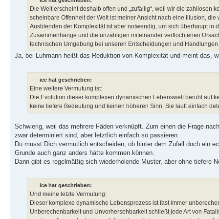
ice hat geschrieben:
Die Welt erscheint deshalb offen und „zufällig“, weil wir die zahllo
scheinbare Offenheit der Welt ist meiner Ansicht nach eine Illusion, d
Ausblenden der Komplexität ist aber notwendig, um sich überhaupt in de
Zusammenhänge und die unzähligen miteinander verflochtenen Ursachen
technischen Umgebung bei unseren Entscheidungen und Handlungen b
Ja, bei Luhmann heißt das Reduktion von Komplexität und meint das, 
ice hat geschrieben:
Eine weitere Vermutung ist:
Die Evolution dieser komplexen dynamischen Lebenswelt beruht auf kei
keine tiefere Bedeutung und keinen höheren Sinn. Sie läuft einfach det
Schwierig, weil das mehrere Fäden verknüpft. Zum einen die Frage nach 
zwar determiniert sind, aber letztlich einfach so passieren.
Du musst Dich vermutlich entscheiden, ob hinter dem Zufall doch ein echt
Grunde auch ganz anders hätte kommen können.
Dann gibt es regelmäßig sich wiederholende Muster, aber ohne tiefere N
ice hat geschrieben:
Und meine letzte Vermutung:
Dieser komplexe dynamische Lebensprozess ist fast immer unberechen
Unberechenbarkeit und Unvorhersehbarkeit schließt jede Art von Fatali