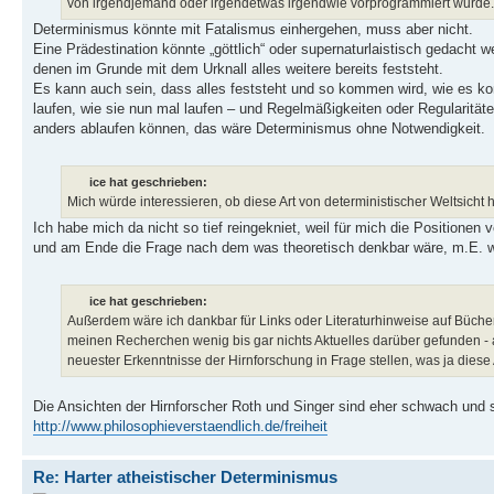
von irgendjemand oder irgendetwas irgendwie vorprogrammiert wurde.
Determinismus könnte mit Fatalismus einhergehen, muss aber nicht.
Eine Prädestination könnte „göttlich“ oder supernaturlaistisch gedacht 
denen im Grunde mit dem Urknall alles weitere bereits feststeht.
Es kann auch sein, dass alles feststeht und so kommen wird, wie es ko
laufen, wie sie nun mal laufen – und Regelmäßigkeiten oder Regularität
anders ablaufen können, das wäre Determinismus ohne Notwendigkeit.
ice hat geschrieben:
Mich würde interessieren, ob diese Art von deterministischer Weltsicht hi
Ich habe mich da nicht so tief reingekniet, weil für mich die Positionen
und am Ende die Frage nach dem was theoretisch denkbar wäre, m.E. weni
ice hat geschrieben:
Außerdem wäre ich dankbar für Links oder Literaturhinweise auf Bücher
meinen Recherchen wenig bis gar nichts Aktuelles darüber gefunden - a
neuester Erkenntnisse der Hirnforschung in Frage stellen, was ja diese Ar
Die Ansichten der Hirnforscher Roth und Singer sind eher schwach und 
http://www.philosophieverstaendlich.de/freiheit
Re: Harter atheistischer Determinismus