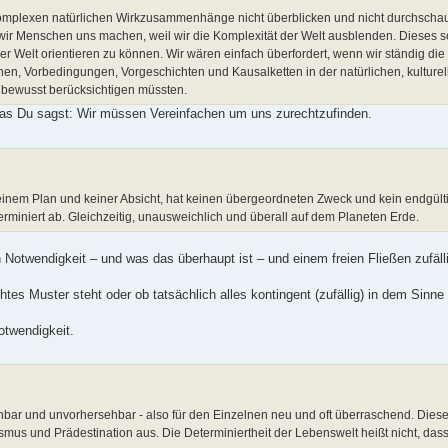
sen komplexen natürlichen Wirkzusammenhänge nicht überblicken und nicht durchsch
ie wir Menschen uns machen, weil wir die Komplexität der Welt ausblenden. Dieses s
r Welt orientieren zu können. Wir wären einfach überfordert, wenn wir ständig die
, Vorbedingungen, Vorgeschichten und Kausalketten in der natürlichen, kulturel
ewusst berücksichtigen müssten.
was Du sagst: Wir müssen Vereinfachen um uns zurechtzufinden.
nem Plan und keiner Absicht, hat keinen übergeordneten Zweck und kein endgültig
erminiert ab. Gleichzeitig, unausweichlich und überall auf dem Planeten Erde.
Notwendigkeit – und was das überhaupt ist – und einem freien Fließen zufälli
es Muster steht oder ob tatsächlich alles kontingent (zufällig) in dem Sinne 
otwendigkeit.
bar und unvorhersehbar - also für den Einzelnen neu und oft überraschend. Dies
smus und Prädestination aus. Die Determiniertheit der Lebenswelt heißt nicht, das