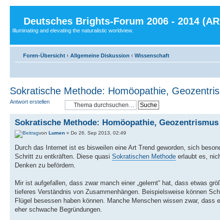
Deutsches Brights-Forum 2006 - 2014 (A
Illuminating and elevating the naturalistic worldview.
Foren-Übersicht
‹
Allgemeine Diskussion
‹
Wissenschaft
Sokratische Methode: Homöopathie, Geozentri
Antwort erstellen
Sokratische Methode: Homöopathie, Geozentrismus
von
Lumen
» Do 26. Sep 2013, 02:49
Durch das Internet ist es bisweilen eine Art Trend geworden, sich beso
Schritt zu entkräften. Diese quasi
Sokratischen Methode
erlaubt es, nic
Denken zu befördern.
Mir ist aufgefallen, dass zwar manch einer „gelernt“ hat, dass etwas grö
tieferes Verständnis von Zusammenhängen. Beispielsweise können Schl
Flügel besessen haben können. Manche Menschen wissen zwar, dass es u
eher schwache Begründungen.