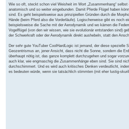
Wie so oft, steckt schon viel Weisheit im Wort „Zusammenhang“ selbst d
anatomisch und so weiter
eingebunden
. Damit Pferde Flügel haben könn
sind. Es geht beispielsweise aus prinzipiellen Gründen durch die Morp
Hände (beim Pferd also die Vorderläufe). Logischerweise gibt es noch e
beispielsweise die Sache mit der Aerodynamik und wo kämen die Federn 
Vogelflügel (von den wir wissen, wie sie evolutionär entstanden sind) g
der Schwerkraft oder der Aerodynamik direkt aushebeln, statt den Ansche
Der sehr gute YouTuber CoolHardLogic ist jemand, der diese spezielle S
Geozentrismus an, jener Ansicht, dass nicht die Sonne, sondern die Er
überhaupt nötig ist, das ganze komplett durchzugehen und sogar vorzu
auch klar, wie engmaschig die
Zusammenhänge
eben sind. Sie sind nich
durchschimmert. Und es wird auch kritisches Denken verdeutlicht, i
es bedeuten würde, wenn sie tatsächlich stimmten (mit eher lustig-skuri