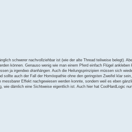
glich schwerer nachvollziehbar ist (wie der alte Thread teilweise belegt). Abe
 werden können. Genauso wenig wie man einem Pferd einfach Flügel ankleben
üssen ja irgendwo
dranhängen
. Auch die Heilungsprinzipien müssen sich wied
sollte auch der Fall der Homöopathie ohne den geringsten Zweifel klar sein
ein messbarer Effekt nachgewiesen werden konnte, sondern weil es eben gänzl
wie dämlich eine Sichtweise eigentlich ist. Auch hier hat CoolHardLogic nun