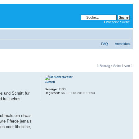
Erweiterte Suche
FAQ
Anmelden
1 Beitrag • Seite
1
von
1
Lumen
Beiträge:
1133
s und Schritt für
Registriert:
Sa 30. Okt 2010, 01:53
d kritisches
 oftmals ein etwas
wie Pferde jemals
en oder ähnliche,