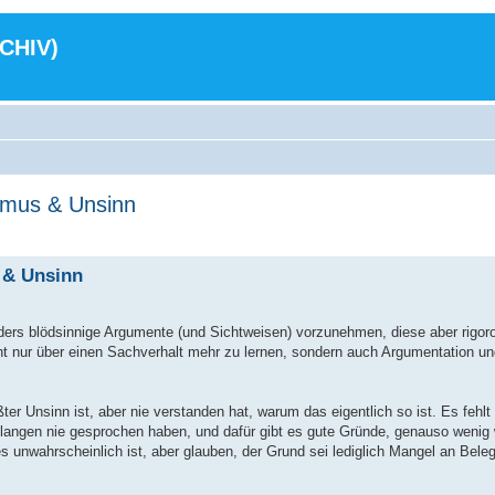
RCHIV)
smus & Unsinn
 & Unsinn
nders blödsinnige Argumente (und Sichtweisen) vorzunehmen, diese aber rigoro
ht nur über einen Sachverhalt mehr zu lernen, sondern auch Argumentation un
ßter Unsinn ist, aber nie verstanden hat, warum das eigentlich so ist. Es fehlt
angen nie gesprochen haben, und dafür gibt es gute Gründe, genauso wenig 
nwahrscheinlich ist, aber glauben, der Grund sei lediglich Mangel an Beleg