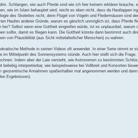
rin. Schlangen, wie auch Pferde sind wie ich hier keinem erklären brauche, e
en, wie im Islam behauptet wird, reicht es eben nicht, dass da Hautlappen ir
hologie des Skelettes nicht, denn Flügel von Vögeln und Fledermäusen sind d
inen Haufen anderer Gründe, warum es gänzlich unmöglich ist, dass Pferde fl
her? Selbst wenn eine Gottheit eingreifen würde, ist es unplausibel, warum 
eben sollte, damit es fliegen kann. Die Gottheit könnte dann bestimmt auch di
in von Plausibilität (aus Sicht mittelalterlicher Menschen) zu wahren.
okratische Methode in seinen Videos oft anwendet. In einer Serie nimmt er s
de im Mittelpunkt des Sonnensystems stünde. Auch hier stellt sich die Frage
rechnen. Indem aber der Laie versteht, wie Astronomen zu bestimmten Schl
t beliebig interpretierbar, wie beispielsweise bei Vollbreit und Konsorten biswe
ndem geozentrische Annahmen spaßeshalber mal angenommen werden und dann 
llen Ergebnissen).