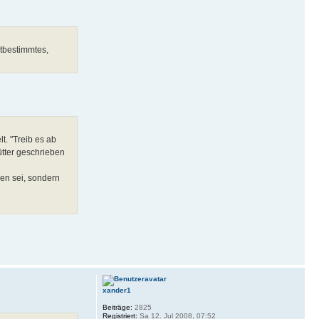
stbestimmtes,
t. "Treib es ab
ütter geschrieben
en sei, sondern
xander1
Beiträge:
2825
Registriert:
Sa 12. Jul 2008, 07:52