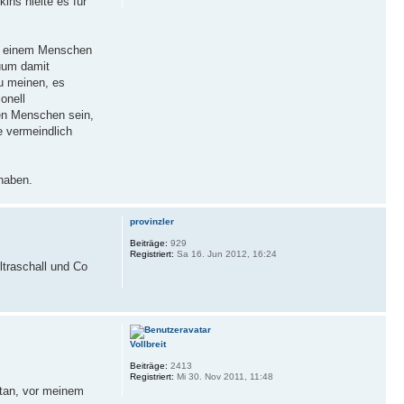
ins hielte es für
er, einem Menschen
vuum damit
u meinen, es
onell
ten Menschen sein,
e vermeindlich
 haben.
provinzler
Beiträge:
929
Registriert:
Sa 16. Jun 2012, 16:24
ltraschall und Co
Vollbreit
Beiträge:
2413
Registriert:
Mi 30. Nov 2011, 11:48
etan, vor meinem