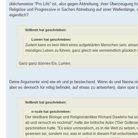
üblicherweise “Pro Life” ist, also gegen Abtreibung, ihrer Überzeugung f
Religiöse und Progressive in Sachen Abtreibung auf einer Wellenlänge
eigentlich?
Vollbreit hat geschrieben:
Lumen hat geschrieben:
Zudem kann es kein Wert eines aufgeklärten Menschen sein, wissen
mündiges Leben zu führen, ganz gleich wie vermeindlich glückli
Ganz ganz dünnes Eis, Lumen.
Deine Argumente sind wie eh und je bestechend. Wenn du und Nanna nich
aber es dennoch für nötig befindet, auf etwas zu antworten), dann spar di
Vollbreit hat geschrieben:
n-tv.de hat geschrieben:
Der streitbare Biologe und Religionskritiker Richard Dawkins hat
ab und versuch es nochmal", hatte der britische Autor ("Der Gottes
geschrieben hatte. "Es wäre unmoralisch, es in die Welt zu setzen
gewesen sei, sondern nur, was er selbst in diesem Fall entschieden