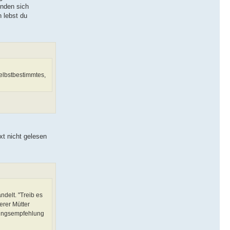
inden sich
 lebst du
elbstbestimmtes,
xt nicht gelesen
delt. "Treib es
erer Mütter
dlungsempfehlung