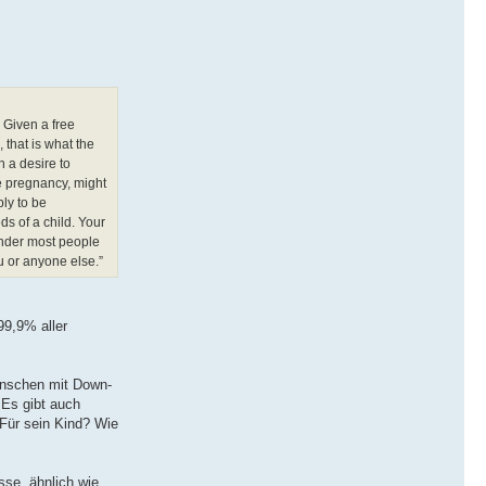
 Given a free
 that is what the
n a desire to
he pregnancy, might
bly to be
ds of a child. Your
onder most people
u or anyone else.”
 99,9% aller
enschen mit Down-
 Es gibt auch
Für sein Kind? Wie
sse, ähnlich wie