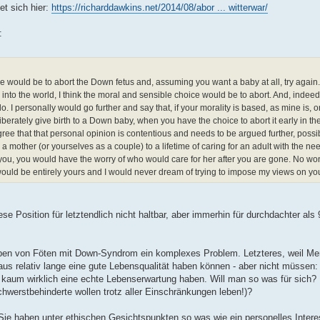
et sich hier:
https://richarddawkins.net/2014/08/abor ... witterwar/
:
e would be to abort the Down fetus and, assuming you want a baby at all, try again.
into the world, I think the moral and sensible choice would be to abort. And, indeed,
. I personally would go further and say that, if your morality is based, as mine is, o
berately give birth to a Down baby, when you have the choice to abort it early in t
agree that that personal opinion is contentious and needs to be argued further, possi
other (or yourselves as a couple) to a lifetime of caring for an adult with the nee
ve you, you would have the worry of who would care for her after you are gone. No w
would be entirely yours and I would never dream of trying to impose my views on yo
iese Position für letztendlich nicht haltbar, aber immerhin für durchdachter als
iben von Föten mit Down-Syndrom ein komplexes Problem. Letzteres, weil M
s relativ lange eine gute Lebensqualität haben können - aber nicht müssen:
aum wirklich eine echte Lebenserwartung haben. Will man so was für sich? 
Schwerstbehinderte wollen trotz aller Einschränkungen leben!)?
Sie haben unter ethischen Gesichtspunkten so was wie ein personelles Intere