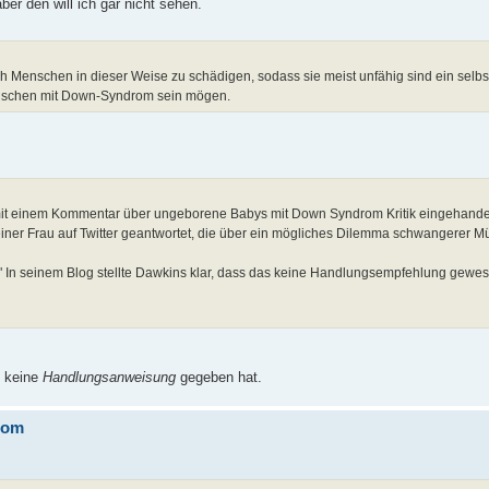
er den will ich gar nicht sehen.
h Menschen in dieser Weise zu schädigen, sodass sie meist unfähig sind ein selb
enschen mit Down-Syndrom sein mögen.
h mit einem Kommentar über ungeborene Babys mit Down Syndrom Kritik eingehandel
 einer Frau auf Twitter geantwortet, die über ein mögliches Dilemma schwangerer M
." In seinem Blog stellte Dawkins klar, dass das keine Handlungsempfehlung gewes
s keine
Handlungsanweisung
gegeben hat.
rom