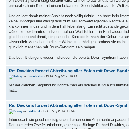
ein Down Syndrom diagnostiziert wird. Er meinte das er das tun würde (s
unmoralisch ein Kind mit einem bekannten Geburtsfehler auf die Welt zu
Und er liegt damit meiner Ansicht nach völlig richtig. Ich habe kein In
keine unnötigen und wenigstens zum Teil schwerwiegenden Nachteile au
klarkommen muss und in dem Fall lebenslang. Ein nicht zustande gekom
würde ein bestimmtes Indivuum auf der Welt fehlen. Ein Kind wissentlich
gleichbedeutend damit, ein gesundes Kind direkt nach der Geburt zu s
wissentlich Menschen in dieser Weise zu schädigen, sodass sie meist u
glücklich Menschen mit Down-Syndrom sein mögen.
Das betrifft übrigens weder Individuen die bereits Down Syndrom haben, 
Re: Dawkins fordert Abtreibung aller Föten mit Down-Synd
von
provinzler
» Di 26. Aug 2014, 16:34
Mit der gleichen Begründung könnte man ein solches Kind auch unmittel
hat...
Re: Dawkins fordert Abtreibung aller Föten mit Down-Synd
von
Vollbreit
» Di 26. Aug 2014, 16:54
Interessant wie geschemeidig unser Lumen seine Argumente anpassen 
Der über jeden Zweifel erhabene, ehemalige Biologe Richard Dawkins, dar