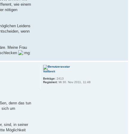
fferent, wie einem
er nötigen
möglichen Leidens
entscheiden, wenn
äre. Meine Frau
nyschlecken
Vollbreit
Beiträge:
2413
Registriert:
Mi 30. Nov 2011, 11:48
ißen, denn das tun
s sich um
, sind, in seiner
tte Möglichkeit