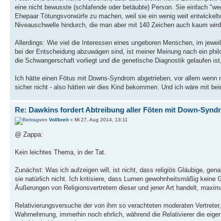
eine nicht bewusste (schlafende oder betäubte) Person. Sie einfach "we
Ehepaar Tötungsvorwürfe zu machen, weil sie ein wenig weit entwickelte
Niveauschwelle hindurch, die man aber mit 140 Zeichen auch kaum wird 
Allerdings: Wie viel die Interessen eines ungeboren Menschen, im jewe
bei der Entscheidung abzuwägen sind, ist meiner Meinung nach ein phi
die Schwangerschaft vorliegt und die genetische Diagnostik gelaufen ist,
Ich hätte einen Fötus mit Downs-Syndrom abgetrieben, vor allem wenn 
sicher nicht - also hätten wir dies Kind bekommen. Und ich wäre mit 
Re: Dawkins fordert Abtreibung aller Föten mit Down-Synd
von
Vollbreit
» Mi 27. Aug 2014, 13:11
@ Zappa:
Kein leichtes Thema, in der Tat.
Zunächst: Was ich aufzeigen will, ist nicht, dass religiös Gläubige, g
sie natürlich nicht. Ich kritisiere, dass Lumen gewohnheitsmäßig keine 
Äußerungen von Religionsvertretern dieser und jener Art handelt, maxima
Relativierungsversuche der von ihm so verachteten moderaten Vertreter, 
Wahrnehmung, immerhin noch ehrlich, während die Relativierer die eigent