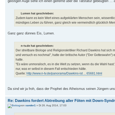
geistigen Auge sehe ich einen geifernd über die Tatstatur gebeugten … ab
Lumen hat geschrieben:
Zudem kann es kein Wert eines aufgeklärten Menschen sein, wissentlic
mündiges Leben zu führen, ganz gleich wie vermeindlich glücklich M
Ganz ganz dünnes Eis, Lumen.
n-tv.de hat geschrieben:
Der streitbare Biologe und Religionskritiker Richard Dawkins hat sic
und versuch es nochmal", hatte der britische Autor ("Der Gotteswahn")
hatte.
"Es wäre unmoralisch, es in die Welt zu setzen, wenn du die Wahl hast
nur, was er selbst in diesem Fall entschieden hätte.
Quelle:
http://www.n-tv.de/panorama/Dawkins-ist ... 65681.html
Da sind wir ja froh, dass der Prophet des Atheismus seinen Jüngern un
Re: Dawkins fordert Abtreibung aller Föten mit Down-Synd
von
xander1
» Di 26. Aug 2014, 17:03