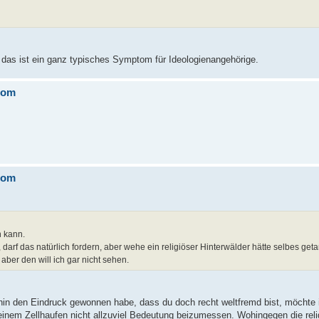
d das ist ein ganz typisches Symptom für Ideologienangehörige.
rom
rom
 kann.
arf das natürlich fordern, aber wehe ein religiöser Hinterwälder hätte selbes get
aber den will ich gar nicht sehen.
n den Eindruck gewonnen habe, dass du doch recht weltfremd bist, möchte i
, einem Zellhaufen nicht allzuviel Bedeutung beizumessen. Wohingegen die reli