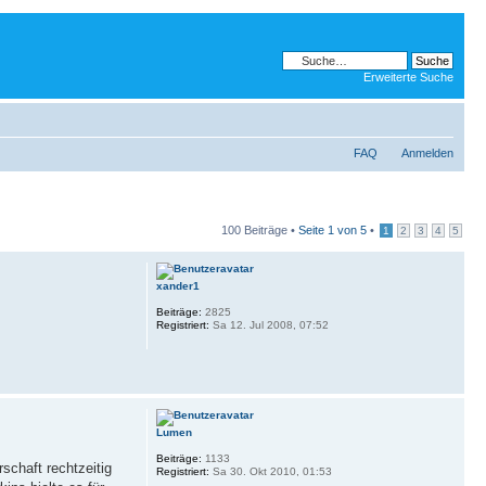
Erweiterte Suche
FAQ
Anmelden
100 Beiträge •
Seite
1
von
5
•
1
2
3
4
5
xander1
Beiträge:
2825
Registriert:
Sa 12. Jul 2008, 07:52
Lumen
Beiträge:
1133
schaft rechtzeitig
Registriert:
Sa 30. Okt 2010, 01:53