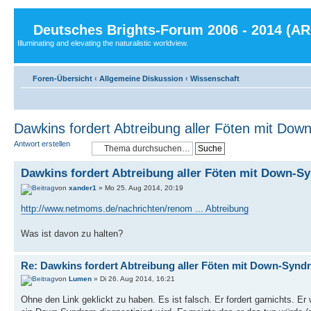
Deutsches Brights-Forum 2006 - 2014 (A
Illuminating and elevating the naturalistic worldview.
Foren-Übersicht
‹
Allgemeine Diskussion
‹
Wissenschaft
Dawkins fordert Abtreibung aller Föten mit Do
Antwort erstellen
Dawkins fordert Abtreibung aller Föten mit Down-S
von
xander1
» Mo 25. Aug 2014, 20:19
http://www.netmoms.de/nachrichten/renom ... Abtreibung
Was ist davon zu halten?
Re: Dawkins fordert Abtreibung aller Föten mit Down-Synd
von
Lumen
» Di 26. Aug 2014, 16:21
Ohne den Link geklickt zu haben. Es ist falsch. Er fordert garnichts. Er