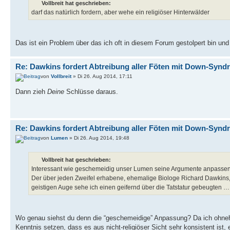
Vollbreit hat geschrieben:
darf das natürlich fordern, aber wehe ein religiöser Hinterwälder
Das ist ein Problem über das ich oft in diesem Forum gestolpert bin un
Re: Dawkins fordert Abtreibung aller Föten mit Down-Synd
von
Vollbreit
» Di 26. Aug 2014, 17:11
Dann zieh
Deine
Schlüsse daraus.
Re: Dawkins fordert Abtreibung aller Föten mit Down-Synd
von
Lumen
» Di 26. Aug 2014, 19:48
Vollbreit hat geschrieben:
Interessant wie geschemeidig unser Lumen seine Argumente anpassen
Der über jeden Zweifel erhabene, ehemalige Biologe Richard Dawkins, d
geistigen Auge sehe ich einen geifernd über die Tatstatur gebeugten … 
Wo genau siehst du denn die “geschemeidige” Anpassung? Da ich ohnehi
Kenntnis setzen, dass es aus nicht-religiöser Sicht sehr konsistent ist