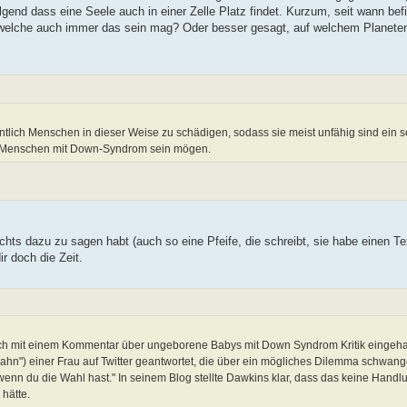
olgend dass eine Seele auch in einer Zelle Platz findet. Kurzum, seit wann bef
, welche auch immer das sein mag? Oder besser gesagt, auf welchem Planeten
tlich Menschen in dieser Weise zu schädigen, sodass sie meist unfähig sind ein s
ch Menschen mit Down-Syndrom sein mögen.
ts dazu zu sagen habt (auch so eine Pfeife, die schreibt, sie habe einen Te
r doch die Zeit.
 sich mit einem Kommentar über ungeborene Babys mit Down Syndrom Kritik eingehan
wahn") einer Frau auf Twitter geantwortet, die über ein mögliches Dilemma schwang
, wenn du die Wahl hast." In seinem Blog stellte Dawkins klar, dass das keine Han
 hätte.