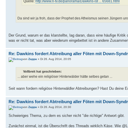
Quelle:
http://www.n-tv.de/panorama/Dawkins-ist ... 65681.html
Da sind wir ja froh, dass der Prophet des Atheismus seinen Jüngern un
Der Grund, warum er das klarstellte, lag daran, dass eine häufige Kriti
was er nicht tat, was aber wiederum eingebettet ist in andere Zusamm
Re: Dawkins fordert Abtreibung aller Föten mit Down-Synd
von
Zappa
» Di 26. Aug 2014, 20:05
Vollbreit hat geschrieben:
... aber wehe ein religiöser Hinterwälder hätte selbes getan ...
Seit wann fordern religiöse Hinterwäldler Abtreibungen? Hast Du deine E
Re: Dawkins fordert Abtreibung aller Föten mit Down-Synd
von
Zappa
» Di 26. Aug 2014, 20:30
Schwieriges Thema, zu dem es sicher nicht "die richtige" Antwort gibt.
Zunächst einmal, ist die Überschrift des Threads wirklich Käse. Wie @Lum