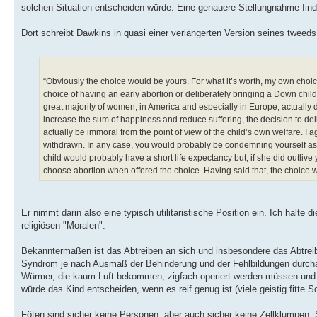
solchen Situation entscheiden würde. Eine genauere Stellungnahme find
Dort schreibt Dawkins in quasi einer verlängerten Version seines tweeds
“Obviously the choice would be yours. For what it’s worth, my own choic
choice of having an early abortion or deliberately bringing a Down child 
great majority of women, in America and especially in Europe, actually do
increase the sum of happiness and reduce suffering, the decision to deli
actually be immoral from the point of view of the child’s own welfare. I 
withdrawn. In any case, you would probably be condemning yourself as a m
child would probably have a short life expectancy but, if she did outli
choose abortion when offered the choice. Having said that, the choice 
Er nimmt darin also eine typisch utilitaristische Position ein. Ich halte d
religiösen "Moralen".
Bekanntermaßen ist das Abtreiben an sich und insbesondere das Abtre
Syndrom je nach Ausmaß der Behinderung und der Fehlbildungen durchau
Würmer, die kaum Luft bekommen, zigfach operiert werden müssen und k
würde das Kind entscheiden, wenn es reif genug ist (viele geistig fitte 
Föten sind sicher keine Personen, aber auch sicher keine Zellklumpen. 