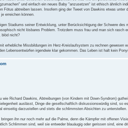
gzumachen" und einfach ein neues Baby "anzusetzen" ist ethisch ähnlich indi
n Fötus abtreiben lassen. Insofern ging der Tweet von Dawkins etwas unter d
je erreichen können.
iligen Stadiums seiner Entwicklung, unter Berücksichtigung der Schwere des 
losophisch nicht lösbares Problem. Trotzdem muss frau und man sich rasch 
 blöd nicht?
mit erhebliche Missbildungen im Herz-Kreislaufsystem zu rechnen gewesen w
beiden Lebensentwürfen irgendwie klar gekommen. Das Leben ist halt kein Po
rom
enau wie Richard Dawkins, Abtreibungen (von Kindern mit Down-Syndrom) guthe
Gelegenheit auslässt, Dinge die gesellschaftlich diskussionswürdig sind, so e
l einseitig darzustellen und stets die schlimmsten Absichten zu unterstellen.
bringen ihn nur noch mehr auf die Palme, denn die Kämpfer mit offenen Visier
lich Schlimmen sind, weil sie entweder blauäugig oder gerissen sind, eine dri