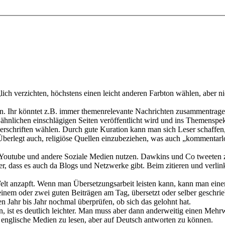
ch verzichten, höchstens einen leicht anderen Farbton wählen, aber ni
n. Ihr könntet z.B. immer themenrelevante Nachrichten zusammentragen
hnlichen einschlägigen Seiten veröffentlicht wird und ins Themenspek
berschriften wählen. Durch gute Kuration kann man sich Leser schaffe
Überlegt auch, religiöse Quellen einzubeziehen, was auch „kommentarl
Youtube und andere Soziale Medien nutzen. Dawkins und Co tweeten zie
r, dass es auch da Blogs und Netzwerke gibt. Beim zitieren und verlink
 Welt anzapft. Wenn man Übersetzungsarbeit leisten kann, kann man ein
it einem oder zwei guten Beiträgen am Tag, übersetzt oder selber geschri
en Jahr bis Jahr nochmal überprüfen, ob sich das gelohnt hat.
en, ist es deutlich leichter. Man muss aber dann anderweitig einen Me
s englische Medien zu lesen, aber auf Deutsch antworten zu können.