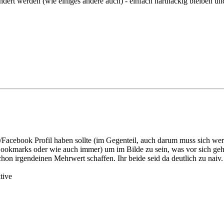
eändert werden (wie einiges andere auch) - einfach hartnäckig bleiben
r/Facebook Profil haben sollte (im Gegenteil, auch darum muss sich w
 Bookmarks oder wie auch immer) um im Bilde zu sein, was vor sich geh
schon irgendeinen Mehrwert schaffen. Ihr beide seid da deutlich zu naiv.
tive