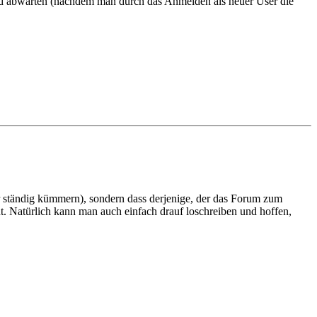
 und abwarten (nachdem man durch das Anmelden als neuer User die
er ständig kümmern), sondern dass derjenige, der das Forum zum
t. Natürlich kann man auch einfach drauf loschreiben und hoffen,