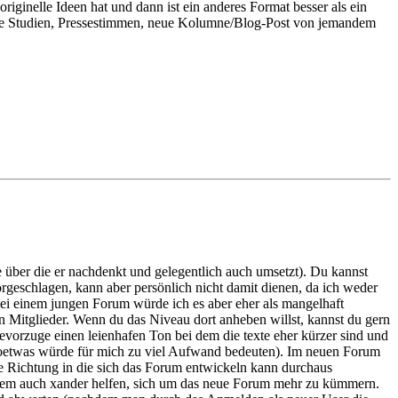
inelle Ideen hat und dann ist ein anderes Format besser als ein
ene Studien, Pressestimmen, neue Kolumne/Blog-Post von jemandem
ge über die er nachdenkt und gelegentlich auch umsetzt). Du kannst
orgeschlagen, kann aber persönlich nicht damit dienen, da ich weder
ei einem jungen Forum würde ich es aber eher als mangelhaft
Mitglieder. Wenn du das Niveau dort anheben willst, kannst du gern
evorzuge einen leienhafen Ton bei dem die texte eher kürzer sind und
d soetwas würde für mich zu viel Aufwand bedeuten). Im neuen Forum
 die Richtung in die sich das Forum entwickeln kann durchaus
allem auch xander helfen, sich um das neue Forum mehr zu kümmern.