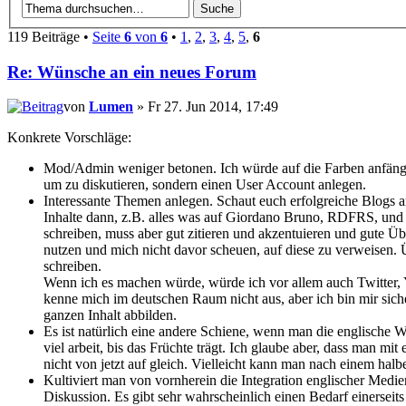
119 Beiträge •
Seite
6
von
6
•
1
,
2
,
3
,
4
,
5
,
6
Re: Wünsche an ein neues Forum
von
Lumen
» Fr 27. Jun 2014, 17:49
Konkrete Vorschläge:
Mod/Admin weniger betonen. Ich würde auf die Farben anfängli
um zu diskutieren, sondern einen User Account anlegen.
Interessante Themen anlegen. Schaut euch erfolgreiche Blogs a
Inhalte dann, z.B. alles was auf Giordano Bruno, RDFRS, und ä
schreiben, muss aber gut zitieren und akzentuieren und gute Ü
nutzen und mich nicht davor scheuen, auf diese zu verweisen. 
schreiben.
Wenn ich es machen würde, würde ich vor allem auch Twitter, 
kenne mich im deutschen Raum nicht aus, aber ich bin mir siche
ganzen Inhalt abbilden.
Es ist natürlich eine andere Schiene, wenn man die englische
viel arbeit, bis das Früchte trägt. Ich glaube aber, dass man m
nicht von jetzt auf gleich. Vielleicht kann man nach einem halb
Kultiviert man von vornherein die Integration englischer Medi
Diskussion. Es gibt sehr wahrscheinlich einen Bedarf einerseit