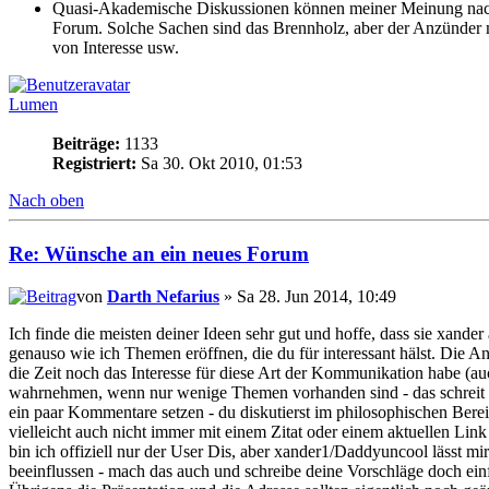
Quasi-Akademische Diskussionen können meiner Meinung nach ei
Forum. Solche Sachen sind das Brennholz, aber der Anzünder 
von Interesse usw.
Lumen
Beiträge:
1133
Registriert:
Sa 30. Okt 2010, 01:53
Nach oben
Re: Wünsche an ein neues Forum
von
Darth Nefarius
» Sa 28. Jun 2014, 10:49
Ich finde die meisten deiner Ideen sehr gut und hoffe, dass sie xande
genauso wie ich Themen eröffnen, die du für interessant hälst. Die A
die Zeit noch das Interesse für diese Art der Kommunikation habe (
wahrnehmen, wenn nur wenige Themen vorhanden sind - das schreit n
ein paar Kommentare setzen - du diskutierst im philosophischen Berei
vielleicht auch nicht immer mit einem Zitat oder einem aktuellen Li
bin ich offiziell nur der User Dis, aber xander1/Daddyuncool lässt mi
beeinflussen - mach das auch und schreibe deine Vorschläge doch ei