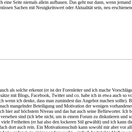
ne Seite niemals allein aufbauen. Das geht nur dann, wenn jemand orig
müssen Sachen mit Neuigkeitswert oder Aktualität sein, neu erschien
r auch als solche erkennt (er ist der Forenleiter und ich mache Vorschlä
nsätze mit Blogs, Facebook, Twitter und co. habe ich in etwa auch so v
auch wenn ich denke, dass man zumindest das Angebot machen sollte). B
ach mangelnder Beteiligung und Motivation der wenigen vorhandenen 
ch hier auf höchstem Niveau und das hat auch seine Befürworter. Ich b
nk versehen sind (ich lebe nicht, um in einem Forum zu diskutieren un
r viele Freiheiten (er hat also den lockeren Stil gewählt) und ich kann
nfach dort auch rein. Ein Motivationsschub kann sowohl mir aber vor 